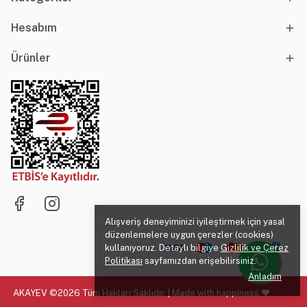
Hesabım
Ürünler
Alışveriş deneyiminizi iyileştirmek için yasal
düzenlemelere uygun çerezler (cookies)
kullanıyoruz. Detaylı bilgiye
Gizlilik ve Çerez
Politikası
sayfamızdan erişebilirsiniz.
Anladım
AKAYEV ©2026 Tüm Hakları Saklıdır. | Made with happiness ♥