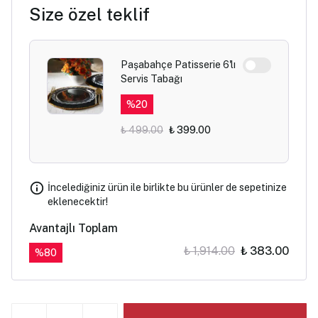
Size özel teklif
Paşabahçe Patisserie 6'lı
Servis Tabağı
%
20
₺ 499.00
₺ 399.00
İncelediğiniz ürün ile birlikte bu ürünler de sepetinize
eklenecektir!
Avantajlı Toplam
₺ 1,914.00
₺ 383.00
%
80