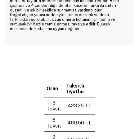
metal detaylarla modern bir dokunuş kazanır. Her biri 8 cm
çapında ve 4 cm derinliğinde olan kaseler, farklı ikramları
düzenli ve şık bir şekilde sunmanıza yardımcı olur.
Doğal ahşap yapısı nedeniyle ürünlerde renk ve doku
farklılıkları görülebilir. Uzun ömürlü kullanım için nemli ve
yumuşak bir bezle temizlenmesi tavsiye edilir. Bulaşık
makinesinde kullanıma uygun değildir.
Taksitli
Oran
fiyatlar
3
423.25 TL
Taksit
6
460.56 TL
Taksit
9