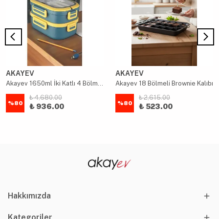
AKAYEV
AKAYEV
Akayev 1650ml İki Katlı 4 Bölmeli Çelik Yemek Kabı Mavi
Akayev 18 Bölmeli Brownie Kalıbı
₺ 4,680.00
₺ 2,615.00
%
80
%
80
₺ 936.00
₺ 523.00
Hakkımızda
Kategoriler