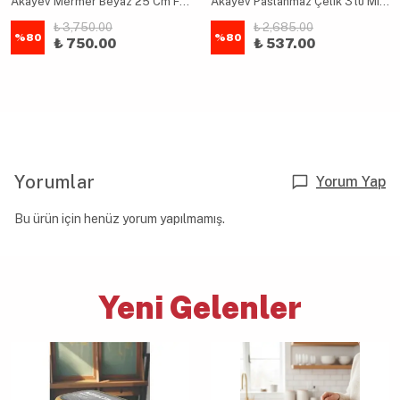
Akayev Mermer Beyaz 25 Cm Füme Boncuk Ayak Elysia 4'lü Reçellik İkramlık
Akayev Paslanmaz Çelik 3'lü Mini Sosluk Seti 10-12-14 cm
₺ 3,750.00
₺ 2,685.00
%
80
%
80
₺ 750.00
₺ 537.00
Yorumlar
Yorum Yap
Bu ürün için henüz yorum yapılmamış.
Yeni Gelenler