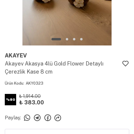
AKAYEV
Akayev Akasya 4lü Gold Flower Detaylı
Çerezlik Kase 8 cm
Ürün Kodu
:
AKY0323
₺ 1,914.00
%
80
₺ 383.00
Paylaş
: