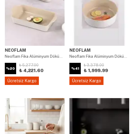
NEOFLAM
NEOFLAM
Neoflam Fika Alüminyum Döküm Dikdörtgen Yanmaz Yapışmaz 2'liFırın Tepsisi Kek Kabı
Neoflam Fika Alüminyum Döküm Yuvarlak Yanmaz Yapışmaz 2'liFırın Tepsisi Kek Ekmek Kabı
₺ 5,277.00
₺ 3,378.00
%
20
%
41
₺ 4,221.60
₺ 1,999.99
Ücretsiz Kargo
Ücretsiz Kargo