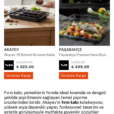
AKAYEV
PAŞABAHÇE
Akayev 18 Bölmeli Brownie Kalıbı
Paşabahçe Premium Kare Büyük Borcam
₺ 2,615.00
₺ 620.00
%
80
%
19
₺ 523.00
₺ 499.99
Ücretsiz Kargo
Ücretsiz Kargo
Fırın kabı, yemeklerin fırında ideal kıvamda ve dengeli
şekilde pişirilmesini sağlayan temel pişirme
ürünlerinden biridir. Akayev’in
fırın kabı
koleksiyonu;
yüksek ısıya dayanıklı yapısı, fonksiyonel tasarımı ve
estetik görünümüyle mutfakta güvenilir çözümler