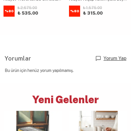
₺ 2,675.00
₺ 1,575.00
%
80
%
80
₺ 535.00
₺ 315.00
Yorumlar
Yorum Yap
Bu ürün için henüz yorum yapılmamış.
Yeni Gelenler