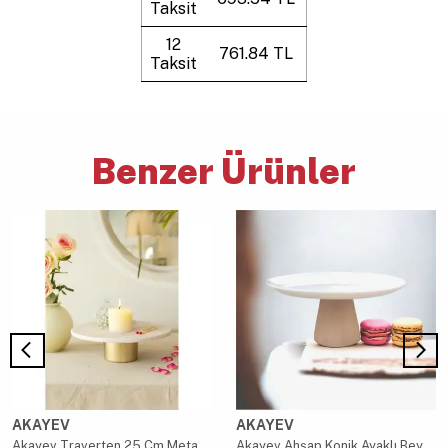
Taksit
12
761.84 TL
Taksit
Benzer Ürünler
AKAYEV
AKAYEV
Akayev Traverten 25 Cm Metal Ayaklı Sunumluk
Akayev Ahşap Konik Ayaklı Beyaz 27 Cm Sunumluk