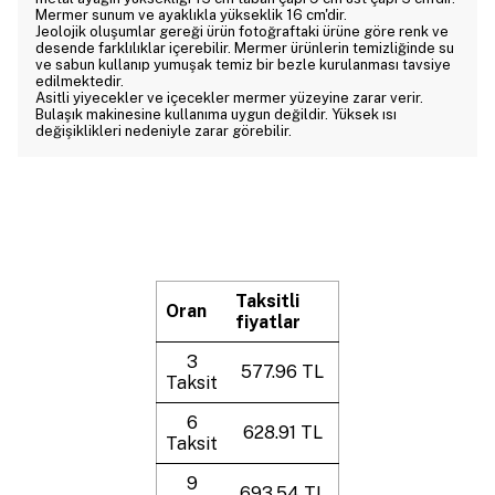
Mermer sunum ve ayaklıkla yükseklik 16 cm'dir.
Jeolojik oluşumlar gereği ürün fotoğraftaki ürüne göre renk ve
desende farklılıklar içerebilir. Mermer ürünlerin temizliğinde su
ve sabun kullanıp yumuşak temiz bir bezle kurulanması tavsiye
edilmektedir.
Asitli yiyecekler ve içecekler mermer yüzeyine zarar verir.
Bulaşık makinesine kullanıma uygun değildir. Yüksek ısı
değişiklikleri nedeniyle zarar görebilir.
Taksitli
Oran
fiyatlar
3
577.96 TL
Taksit
6
628.91 TL
Taksit
9
693.54 TL