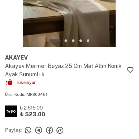
AKAYEV
Akayev Mermer Beyaz 25 Cm Mat Altın Konik
Ayak Sunumluk
Tükeniyor
Ürün Kodu
:
MRB00461
₺ 2,615.00
%
80
₺ 523.00
Paylaş
: