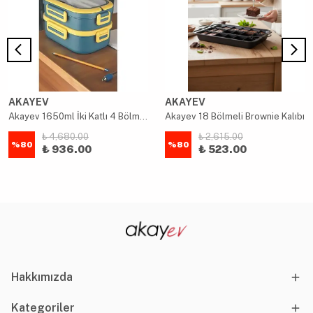
AKAYEV
AKAYEV
Akayev 1650ml İki Katlı 4 Bölmeli Çelik Yemek Kabı Mavi
Akayev 18 Bölmeli Brownie Kalıbı
₺ 4,680.00
₺ 2,615.00
%
80
%
80
₺ 936.00
₺ 523.00
Hakkımızda
Kategoriler