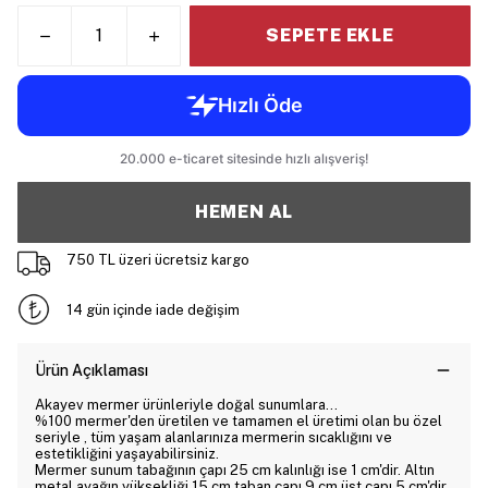
SEPETE EKLE
HEMEN AL
750 TL üzeri ücretsiz kargo
14 gün içinde iade değişim
Ürün Açıklaması
Akayev mermer ürünleriyle doğal sunumlara...
%100 mermer'den üretilen ve tamamen el üretimi olan bu özel
seriyle , tüm yaşam alanlarınıza mermerin sıcaklığını ve
estetikliğini yaşayabilirsiniz.
Mermer sunum tabağının çapı 25 cm kalınlığı ise 1 cm'dir. Altın
metal ayağın yüksekliği 15 cm taban çapı 9 cm üst çapı 5 cm'dir.