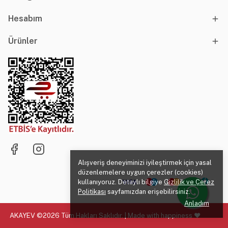
Hesabım
Ürünler
Alışveriş deneyiminizi iyileştirmek için yasal
düzenlemelere uygun çerezler (cookies)
kullanıyoruz. Detaylı bilgiye
Gizlilik ve Çerez
Politikası
sayfamızdan erişebilirsiniz.
Anladım
AKAYEV ©2026 Tüm Hakları Saklıdır. | Made with happiness ♥