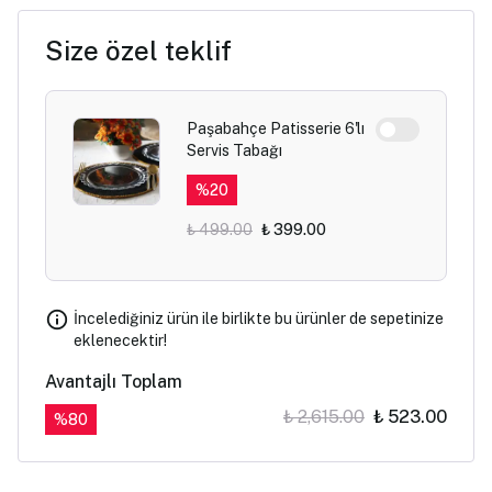
Size özel teklif
Paşabahçe Patisserie 6'lı
Servis Tabağı
%
20
₺ 499.00
₺ 399.00
İncelediğiniz ürün ile birlikte bu ürünler de sepetinize
eklenecektir!
Avantajlı Toplam
₺ 2,615.00
₺ 523.00
%
80