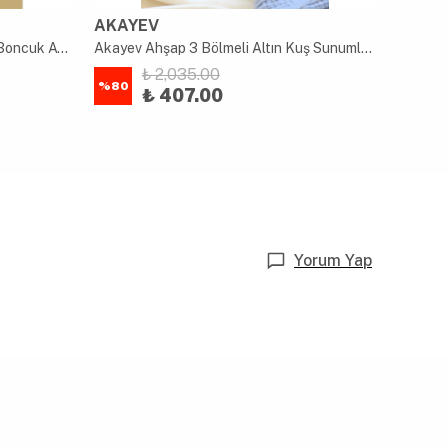
AKAYEV
AKAY
Akayev Traverten 28 Cm Ahşap Boncuk Ayaklı Sunumluk
Akayev Ahşap 3 Bölmeli Altın Kuş Sunumluk
₺ 2,035.00
%
80
%
80
₺ 407.00
Yorum Yap