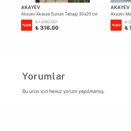
AKAYEV
AKAYEV
Akayev Mermer Beyaz 25 cm Ahşap Boncuk Ayaklı Sunumluk - Kahve ve Tatlı Sunumu - Yağ Standı
Akayev Akasya Sunum Tabağı 30x20 cm
₺ 1,580.00
₺ 
%
80
%
80
₺ 316.00
₺ 
Yorumlar
Bu ürün için henüz yorum yapılmamış.