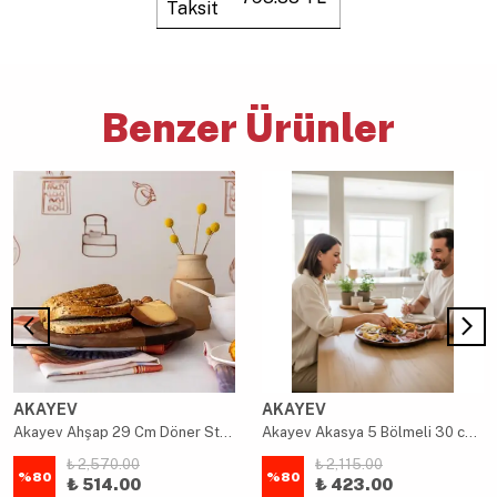
Taksit
Benzer Ürünler
AKAYEV
AKAYEV
Akayev Ahşap 29 Cm Döner Standlı Sunumluk
Akayev Akasya 5 Bölmeli 30 cm Dönerli Sunum Tabağı
₺ 2,570.00
₺ 2,115.00
%
80
%
80
₺ 514.00
₺ 423.00