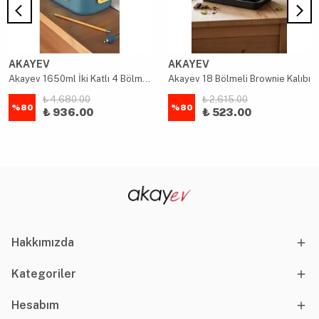
AKAYEV
AKAYEV
Akayev 1650ml İki Katlı 4 Bölmeli Çelik Yemek Kabı Mavi
Akayev 18 Bölmeli Brownie Kalıbı
₺ 4,680.00
₺ 2,615.00
%
80
%
80
₺ 936.00
₺ 523.00
Hakkımızda
Kategoriler
Hesabım