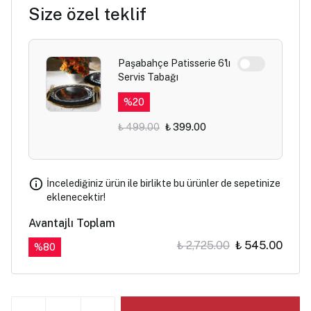
Size özel teklif
Paşabahçe Patisserie 6'lı
Servis Tabağı
%
20
₺ 499.00
₺ 399.00
İncelediğiniz ürün ile birlikte bu ürünler de sepetinize
eklenecektir!
Avantajlı Toplam
₺ 2,725.00
₺ 545.00
%
80