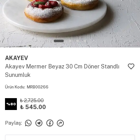
AKAYEV
Akayev Mermer Beyaz 30 Cm Döner Standlı
Sunumluk
Ürün Kodu
:
MRB00266
₺ 2,725.00
%
80
₺ 545.00
Paylaş
: