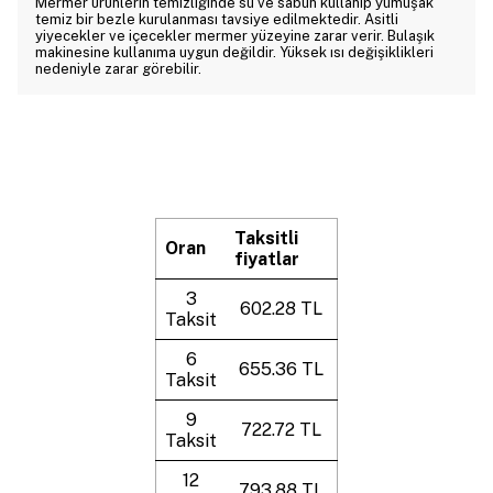
Mermer ürünlerin temizliğinde su ve sabun kullanıp yumuşak
temiz bir bezle kurulanması tavsiye edilmektedir. Asitli
yiyecekler ve içecekler mermer yüzeyine zarar verir. Bulaşık
makinesine kullanıma uygun değildir. Yüksek ısı değişiklikleri
nedeniyle zarar görebilir.
Taksitli
Oran
fiyatlar
3
602.28 TL
Taksit
6
655.36 TL
Taksit
9
722.72 TL
Taksit
12
793.88 TL