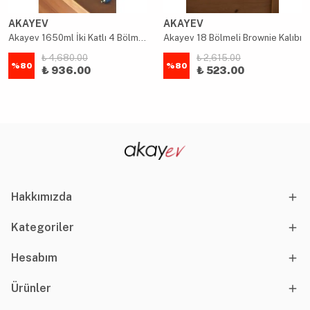
AKAYEV
AKAYEV
Akayev 1650ml İki Katlı 4 Bölmeli Çelik Yemek Kabı Mavi
Akayev 18 Bölmeli Brownie Kalıbı
₺ 4,680.00
₺ 2,615.00
%
80
%
80
₺ 936.00
₺ 523.00
Hakkımızda
Kategoriler
Hesabım
Ürünler