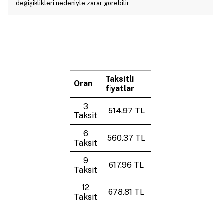
değişiklikleri nedeniyle zarar görebilir.
Taksitli
Oran
fiyatlar
3
514.97 TL
Taksit
6
560.37 TL
Taksit
9
617.96 TL
Taksit
12
678.81 TL
Taksit