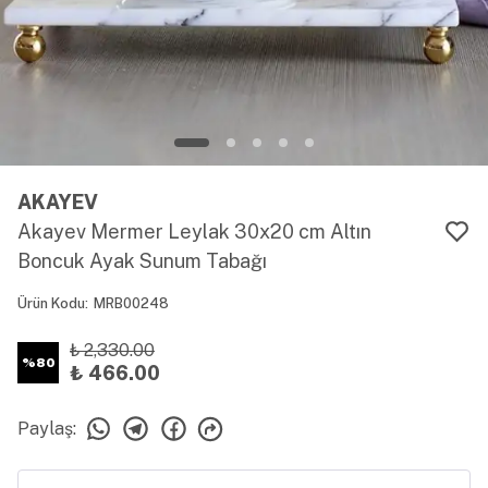
AKAYEV
Akayev Mermer Leylak 30x20 cm Altın
Boncuk Ayak Sunum Tabağı
Ürün Kodu
:
MRB00248
₺ 2,330.00
%
80
₺ 466.00
Paylaş
: