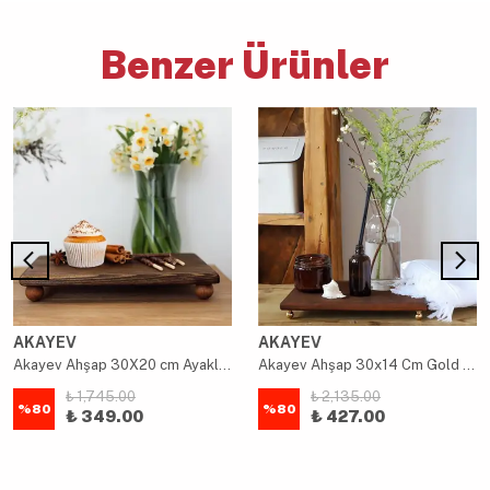
Benzer Ürünler
AKAYEV
AKAYEV
Akayev Ahşap 30X20 cm Ayaklı Sunum Tabağı
Akayev Ahşap 30x14 Cm Gold Altın Boncuk Ayaklı Sunum Tabağı
₺ 1,745.00
₺ 2,135.00
%
80
%
80
₺ 349.00
₺ 427.00