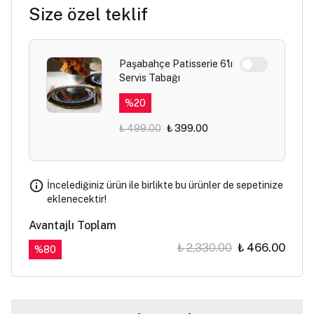
Size özel teklif
Paşabahçe Patisserie 6'lı
Servis Tabağı
%
20
₺ 499.00
₺ 399.00
İncelediğiniz ürün ile birlikte bu ürünler de sepetinize
eklenecektir!
Avantajlı Toplam
₺ 2,330.00
₺ 466.00
%
80