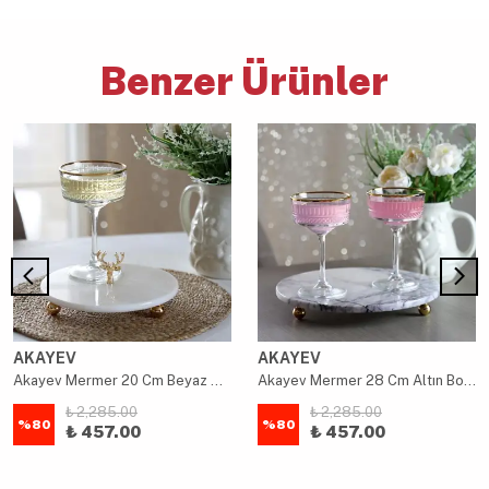
Benzer Ürünler
AKAYEV
AKAYEV
Akayev Mermer 20 Cm Beyaz Altın Boncuk Ayaklı Geyik Sunum Tabağı
Akayev Mermer 28 Cm Altın Boncuk Ayaklı Leylak Yuvarlak Sunum Tabağı
₺ 2,285.00
₺ 2,285.00
%
80
%
80
₺ 457.00
₺ 457.00