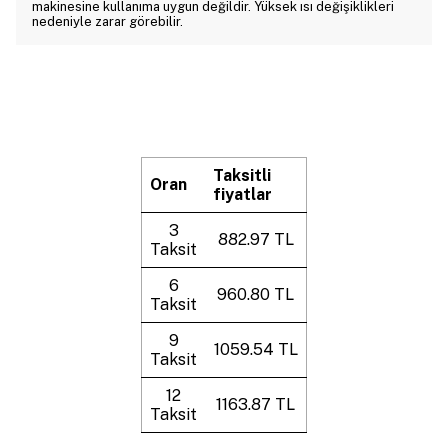
makinesine kullanıma uygun değildir. Yüksek ısı değişiklikleri
nedeniyle zarar görebilir.
Taksitli
Oran
fiyatlar
3
882.97 TL
Taksit
6
960.80 TL
Taksit
9
1059.54 TL
Taksit
12
1163.87 TL
Taksit