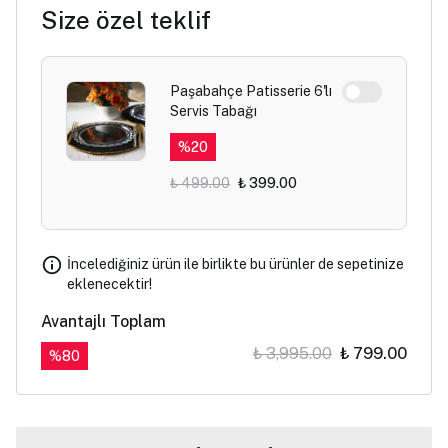
Size özel teklif
Paşabahçe Patisserie 6'lı
Servis Tabağı
%
20
₺ 499.00
₺ 399.00
İncelediğiniz ürün ile birlikte bu ürünler de sepetinize
eklenecektir!
Avantajlı Toplam
₺ 3,995.00
₺ 799.00
%
80