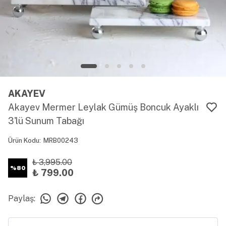
AKAYEV
Akayev Mermer Leylak Gümüş Boncuk Ayaklı
3'lü Sunum Tabağı
Ürün Kodu
:
MRB00243
₺ 3,995.00
%
80
₺ 799.00
Paylaş
: