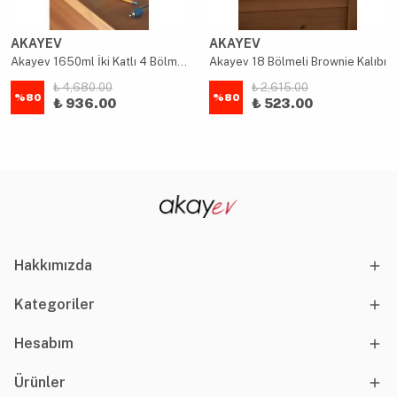
AKAYEV
AKAYEV
Akayev 1650ml İki Katlı 4 Bölmeli Çelik Yemek Kabı Mavi
Akayev 18 Bölmeli Brownie Kalıbı
₺ 4,680.00
₺ 2,615.00
%
80
%
80
₺ 936.00
₺ 523.00
Hakkımızda
Kategoriler
Hesabım
Ürünler