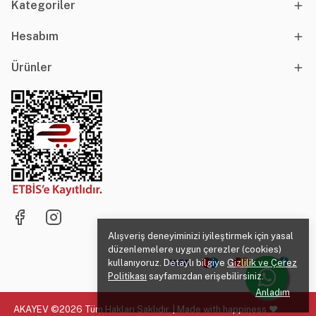
Kategoriler
Hesabım
Ürünler
Alışveriş deneyiminizi iyileştirmek için yasal
düzenlemelere uygun çerezler (cookies)
kullanıyoruz. Detaylı bilgiye
Gizlilik ve Çerez
Politikası
sayfamızdan erişebilirsiniz.
Anladım
AKAYEV ©2026 Tüm Hakları Saklıdır. | Made with happiness ♥