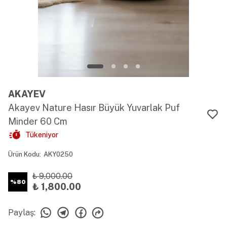
AKAYEV
Akayev Nature Hasır Büyük Yuvarlak Puf
Minder 60 Cm
Tükeniyor
Ürün Kodu
:
AKY0250
₺ 9,000.00
%
80
₺ 1,800.00
Paylaş
: