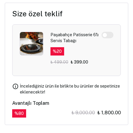
Size özel teklif
Paşabahçe Patisserie 6'lı
Servis Tabağı
%
20
₺ 499.00
₺ 399.00
İncelediğiniz ürün ile birlikte bu ürünler de sepetinize
eklenecektir!
Avantajlı Toplam
₺ 9,000.00
₺ 1,800.00
%
80