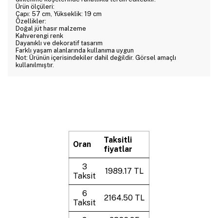
Ürün ölçüleri:
Çapı: 57 cm, Yükseklik: 19 cm
Özellikler:
Doğal jüt hasır malzeme
Kahverengi renk
Dayanıklı ve dekoratif tasarım
Farklı yaşam alanlarında kullanıma uygun
Not: Ürünün içerisindekiler dahil değildir. Görsel amaçlı
kullanılmıştır.
Taksitli
Oran
fiyatlar
3
1989.17 TL
Taksit
6
2164.50 TL
Taksit