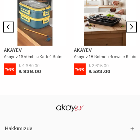
AKAYEV
AKAYEV
Akayev 1650ml İki Katlı 4 Bölmeli Çelik Yemek Kabı Mavi
Akayev 18 Bölmeli Brownie Kalıbı
₺ 4,680.00
₺ 2,615.00
%
80
%
80
₺ 936.00
₺ 523.00
Hakkımızda