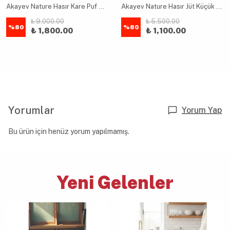
Akayev Nature Hasır Kare Puf Minder
Akayev Nature Hasır Jüt Küçük Yuvarlak Yassı Puf 40x18 cm
₺ 9,000.00
₺ 5,500.00
%
80
%
80
₺ 1,800.00
₺ 1,100.00
Yorumlar
Yorum Yap
Bu ürün için henüz yorum yapılmamış.
Yeni Gelenler