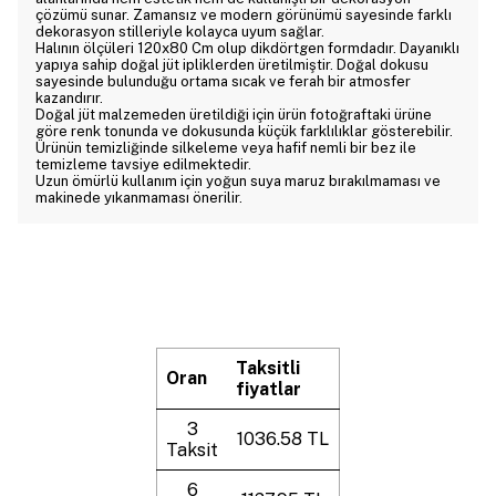
çözümü sunar. Zamansız ve modern görünümü sayesinde farklı
dekorasyon stilleriyle kolayca uyum sağlar.
Halının ölçüleri 120x80 Cm olup dikdörtgen formdadır. Dayanıklı
yapıya sahip doğal jüt ipliklerden üretilmiştir. Doğal dokusu
sayesinde bulunduğu ortama sıcak ve ferah bir atmosfer
kazandırır.
Doğal jüt malzemeden üretildiği için ürün fotoğraftaki ürüne
göre renk tonunda ve dokusunda küçük farklılıklar gösterebilir.
Ürünün temizliğinde silkeleme veya hafif nemli bir bez ile
temizleme tavsiye edilmektedir.
Uzun ömürlü kullanım için yoğun suya maruz bırakılmaması ve
makinede yıkanmaması önerilir.
Taksitli
Oran
fiyatlar
3
1036.58 TL
Taksit
6