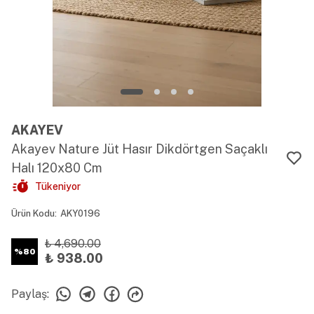
AKAYEV
Akayev Nature Jüt Hasır Dikdörtgen Saçaklı
Halı 120x80 Cm
Tükeniyor
Ürün Kodu
:
AKY0196
₺ 4,690.00
%
80
₺ 938.00
Paylaş
: