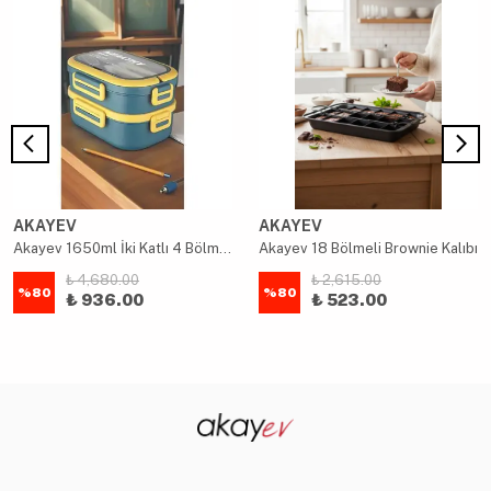
AKAYEV
AKAYEV
Akayev 1650ml İki Katlı 4 Bölmeli Çelik Yemek Kabı Mavi
Akayev 18 Bölmeli Brownie Kalıbı
₺ 4,680.00
₺ 2,615.00
%
80
%
80
₺ 936.00
₺ 523.00