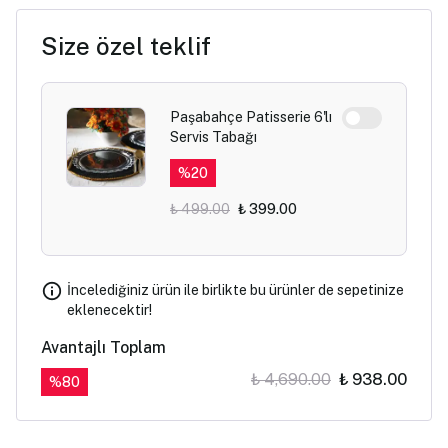
Size özel teklif
Paşabahçe Patisserie 6'lı
Servis Tabağı
%
20
₺ 499.00
₺ 399.00
İncelediğiniz ürün ile birlikte bu ürünler de sepetinize
eklenecektir!
Avantajlı Toplam
₺ 4,690.00
₺ 938.00
%
80