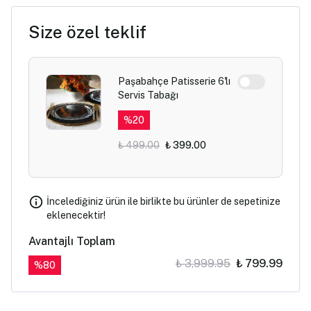
Size özel teklif
Paşabahçe Patisserie 6'lı
Servis Tabağı
%
20
₺ 499.00
₺ 399.00
İncelediğiniz ürün ile birlikte bu ürünler de sepetinize
eklenecektir!
Avantajlı Toplam
₺ 3,999.95
₺ 799.99
%
80