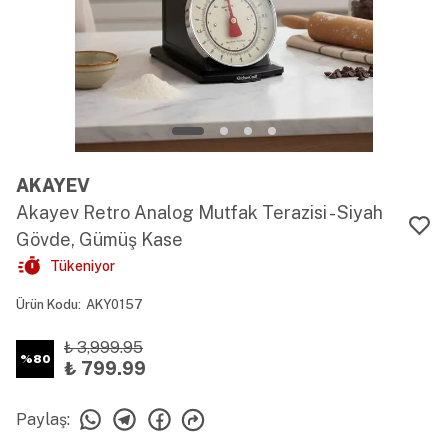
AKAYEV
Akayev Retro Analog Mutfak Terazisi - Siyah
Gövde, Gümüş Kase
Tükeniyor
Ürün Kodu
:
AKY0157
₺ 3,999.95
%
80
₺ 799.99
Paylaş
: