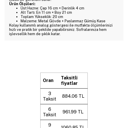
Ürün Ölçüleri:
Üst Hazne: Çap 16 cm × Derinlik 4 cm
Alt Tartı: En 11 cm × Boy 21 cm
Toplam Yükseklik: 20 cm
Malzeme: Metal Gövde + Paslanmaz Gümüş Kase
Kolay kullanımlı analog göstergesi ile mutfakta ölçümlerinizi
hızlı ve pratik bir şekilde yapabilirsiniz. Sofralarınıza hem
işlevsellik hem de şıklık katar.
Taksitli
Oran
fiyatlar
3
884.06 TL
Taksit
6
961.99 TL
Taksit
9
1060.85 TL