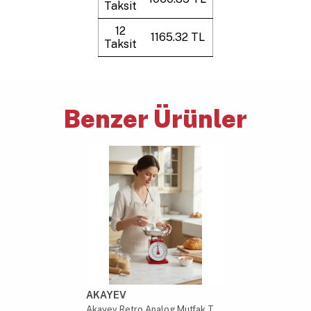
Taksit
12
1165.32 TL
Taksit
Benzer Ürünler
AKAYEV
Akayev Retro Analog Mutfak Terazisi - Kırmızı Gövde, Gümüş Kase