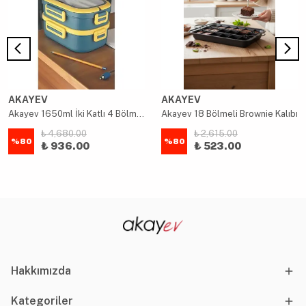
AKAYEV
AKAYEV
Akayev 1650ml İki Katlı 4 Bölmeli Çelik Yemek Kabı Mavi
Akayev 18 Bölmeli Brownie Kalıbı
₺ 4,680.00
₺ 2,615.00
%
80
%
80
₺ 936.00
₺ 523.00
Hakkımızda
Kategoriler