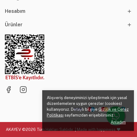
Hesabım
Ürünler
Alışveriş deneyiminizi iyileştirmek için yasal
düzenlemelere uygun çerezler (cookies)
kullanıyoruz. Detaylı bilgiye
Gizlilik ve Çerez
Politikası
sayfamızdan erişebilirsiniz.
Anladım
AKAYEV ©2026 Tüm Hakları Saklıdır. | Made with happiness ♥