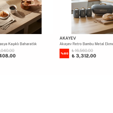
AKAYEV
sya Kaşıklı Baharatlık
2,040.00
₺ 16,560.00
%
80
408.00
₺ 3,312.00