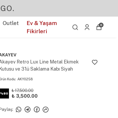
Outlet
Ev & Yaşam
0
Fikirleri
AKAYEV
Akayev Retro Lux Line Metal Ekmek
Kutusu ve 3'lü Saklama Kabı Siyah
Ürün Kodu
:
AKY0258
₺ 17,500.00
%
80
₺ 3,500.00
Paylaş
: