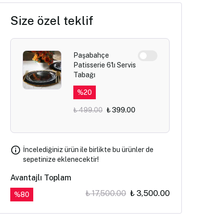
Size özel teklif
Paşabahçe
Patisserie 6'lı Servis
Tabağı
%
20
₺ 499.00
₺ 399.00
İncelediğiniz ürün ile birlikte bu ürünler de
sepetinize eklenecektir!
Avantajlı Toplam
₺ 17,500.00
₺ 3,500.00
%
80