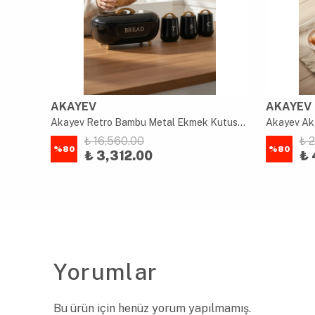
AKAYEV
AKAYEV
Akayev Retro Bambu Metal Ekmek Kutusu ve 3'lü Saklama Kabı Black
Akayev Aka
₺ 16,560.00
₺ 
%
80
%
80
₺ 3,312.00
₺ 
Yorumlar
Bu ürün için henüz yorum yapılmamış.