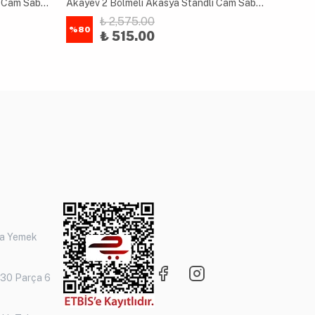
Akayev 2 Bölmeli Akasya Standlı Cam Sabunluk ve Diş Fırçalık Seti
Akayev 2 Bölmeli Akasya Standlı Cam Sabunluk ve Diş Fırçalık Seti
₺ 2,575.00
%
80
%
80
₺ 515.00
ça Yemek
 30 Parça 6