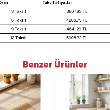
Oran
Taksitli fiyatlar
3 Taksit
3867.83 TL
6 Taksit
4208.75 TL
9 Taksit
4641.29 TL
12 Taksit
5098.32 TL
Benzer Ürünler