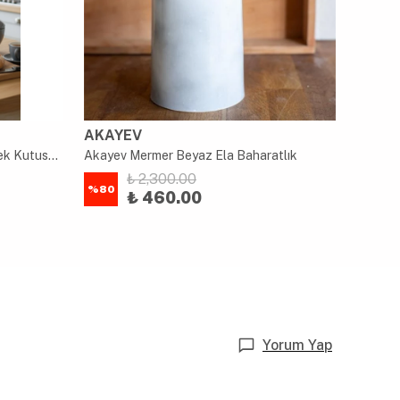
AKAYEV
AKAY
Akayev Retro Bambu Metal Ekmek Kutusu ve 3'lü Saklama Kabı Gray
Akayev Mermer Beyaz Ela Baharatlık
₺ 2,300.00
%
80
%
80
₺ 460.00
Yorum Yap