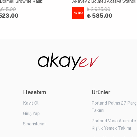
Bölmeli Brownie Kalıbı
2,615.00
₺ 2,925.00
%
80
523.00
₺ 585.00
Hesabım
Ürünler
Kayıt Ol
Porland Palms 27 Par
Takımı
Giriş Yap
Porland Varia Alumilite
Siparişlerim
Kişilik Yemek Takımı