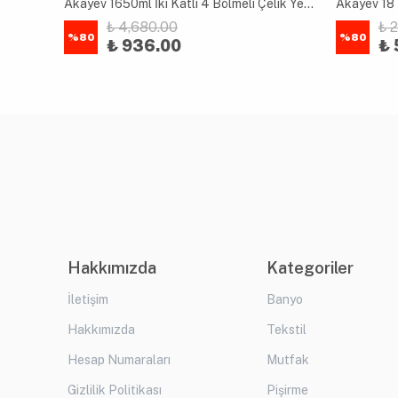
uk
Akayev 1650ml İki Katlı 4 Bölmeli Çelik Yemek Kabı Mavi
Akayev 18 
₺ 4,680.00
₺ 
%
80
%
80
₺ 936.00
₺ 
Hakkımızda
Kategoriler
İletişim
Banyo
Hakkımızda
Tekstil
Hesap Numaraları
Mutfak
Gizlilik Politikası
Pişirme