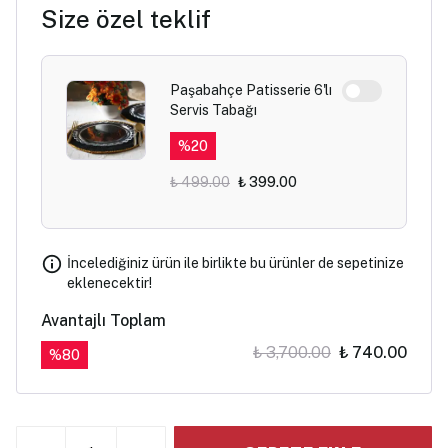
Size özel teklif
Paşabahçe Patisserie 6'lı
Servis Tabağı
%
20
₺ 499.00
₺ 399.00
İncelediğiniz ürün ile birlikte bu ürünler de sepetinize
eklenecektir!
Avantajlı Toplam
₺ 3,700.00
₺ 740.00
%
80