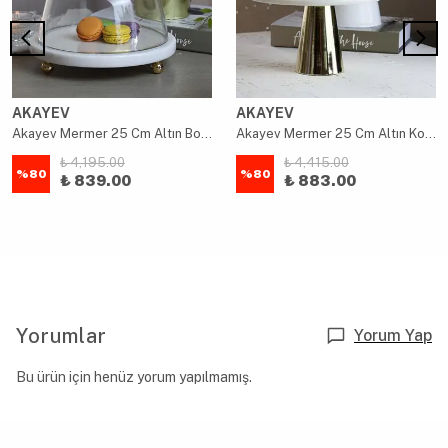
AKAYEV
AKAYEV
Akayev Mermer 25 Cm Altın Boncuk Ayaklı Beyaz Kalın Cam Fanus
Akayev Mermer 25 Cm Altın Konik Ayak Beyaz CamFanus
₺ 4,195.00
₺ 4,415.00
%
80
%
80
₺ 839.00
₺ 883.00
Yorumlar
Yorum Yap
Bu ürün için henüz yorum yapılmamış.