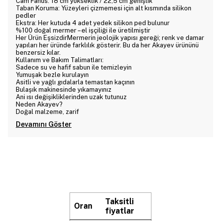
Cam Fanus: 18 cm yükseklik / 22,5 cm genişlik
Taban Koruma: Yüzeyleri çizmemesi için alt kısmında silikon
pedler
Ekstra: Her kutuda 4 adet yedek silikon ped bulunur
%100 doğal mermer – el işçiliği ile üretilmiştir
Her Ürün EşsizdirMermerin jeolojik yapısı gereği; renk ve damar
yapıları her üründe farklılık gösterir. Bu da her Akayev ürününü
benzersiz kılar.
Kullanım ve Bakım Talimatları:
Sadece su ve hafif sabun ile temizleyin
Yumuşak bezle kurulayın
Asitli ve yağlı gıdalarla temastan kaçının
Bulaşık makinesinde yıkamayınız
Ani ısı değişikliklerinden uzak tutunuz
Neden Akayev?
Doğal malzeme, zarif
Devamını Göster
Taksitli
Oran
fiyatlar