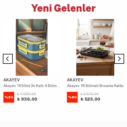
Yeni Gelenler
AKAYEV
AKAYEV
Akayev 1650ml İki Katlı 4 Bölmeli Çelik Yemek Kabı Mavi
Akayev 18 Bölmeli Brownie Kalıbı
₺ 4,680.00
₺ 2,615.00
%
80
%
80
₺ 936.00
₺ 523.00