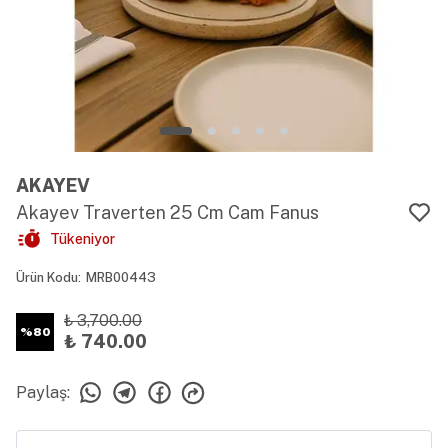
AKAYEV
Akayev Traverten 25 Cm Cam Fanus
Tükeniyor
Ürün Kodu
:
MRB00443
₺ 3,700.00
%
80
₺ 740.00
Paylaş
: