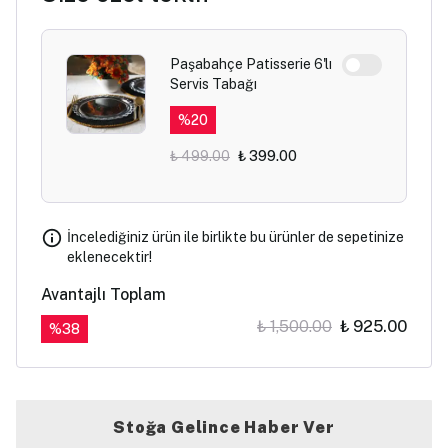
Paşabahçe Patisserie 6'lı
Servis Tabağı
%
20
₺ 499.00
₺ 399.00
İncelediğiniz ürün ile birlikte bu ürünler de sepetinize
eklenecektir!
Avantajlı Toplam
₺ 1,500.00
₺ 925.00
%
38
Stoğa Gelince Haber Ver