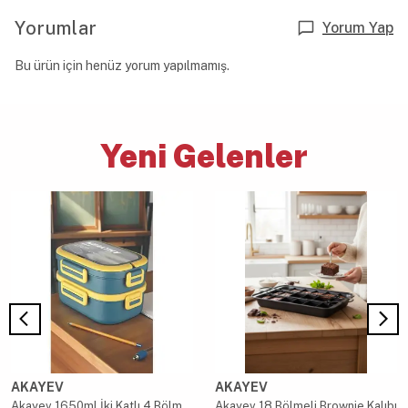
Yorumlar
Yorum Yap
Bu ürün için henüz yorum yapılmamış.
Yeni Gelenler
AKAYEV
AKAYEV
Akayev 1650ml İki Katlı 4 Bölmeli Çelik Yemek Kabı Mavi
Akayev 18 Bölmeli Brownie Kalıbı