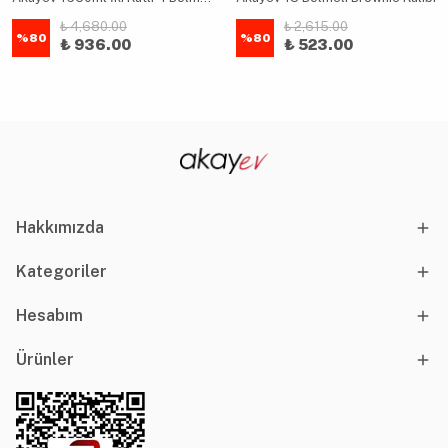
₺ 4,680.00
₺ 2,615.00
%
80
%
80
₺ 936.00
₺ 523.00
Hakkımızda
Kategoriler
Hesabım
Ürünler