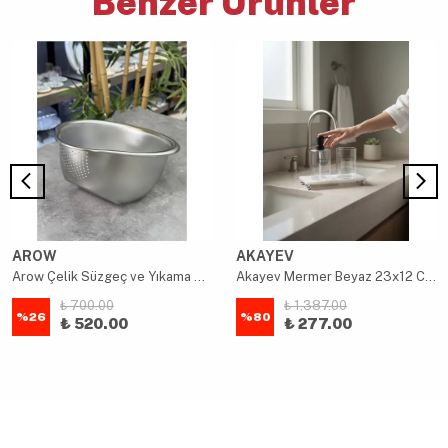
Benzer Ürünler
AROW
AKAYEV
Arow Çelik Süzgeç ve Yıkama Kabı 27 cm
Akayev Mermer Beyaz 23x12 Cm Gümüş Boncuk Ayaklı Yağdanlık ve Sıvı Sabunluk Standı
₺ 700.00
₺ 1,387.00
%
26
%
80
₺ 520.00
₺ 277.00