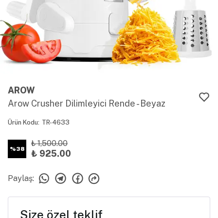
AROW
Arow Crusher Dilimleyici Rende - Beyaz
Ürün Kodu
:
TR-4633
₺ 1,500.00
%
38
₺ 925.00
Paylaş
:
Size özel teklif