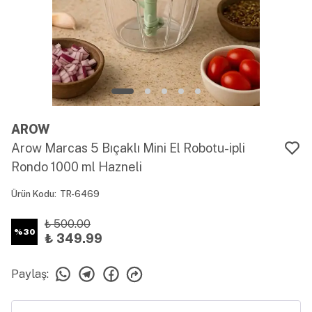
AROW
Arow Marcas 5 Bıçaklı Mini El Robotu-ipli
Rondo 1000 ml Hazneli
Ürün Kodu
:
TR-6469
₺ 500.00
%
30
₺ 349.99
Paylaş
: