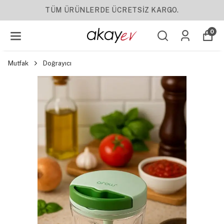
TSİZ KARGO.
YENI SEZON ÜR
0
Mutfak
Doğrayıcı