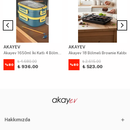
AKAYEV
AKAYEV
Akayev 1650ml İki Katlı 4 Bölmeli Çelik Yemek Kabı Mavi
Akayev 18 Bölmeli Brownie Kalıbı
₺ 4,680.00
₺ 2,615.00
%
80
%
80
₺ 936.00
₺ 523.00
Hakkımızda