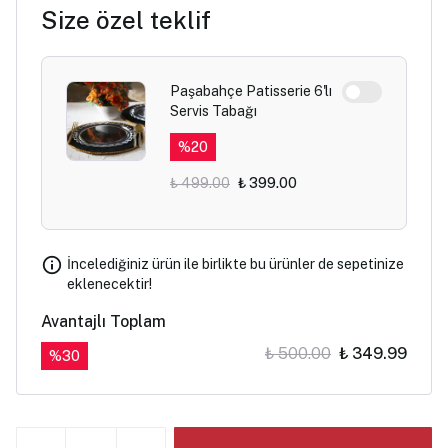
Size özel teklif
Paşabahçe Patisserie 6'lı
Servis Tabağı
%
20
₺ 499.00
₺ 399.00
İncelediğiniz ürün ile birlikte bu ürünler de sepetinize
eklenecektir!
Avantajlı Toplam
₺ 500.00
₺ 349.99
%
30