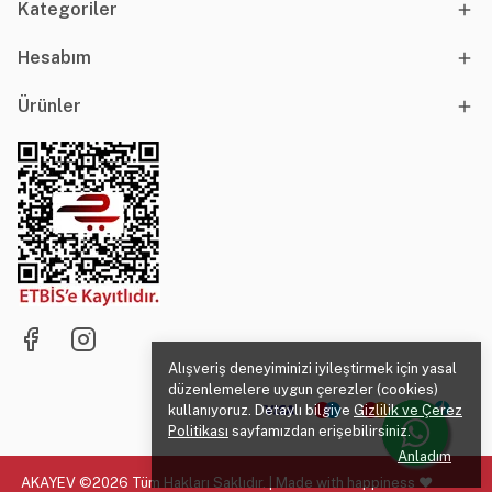
Kategoriler
Hesabım
Ürünler
Alışveriş deneyiminizi iyileştirmek için yasal
düzenlemelere uygun çerezler (cookies)
kullanıyoruz. Detaylı bilgiye
Gizlilik ve Çerez
Politikası
sayfamızdan erişebilirsiniz.
Anladım
AKAYEV ©2026 Tüm Hakları Saklıdır. | Made with happiness ♥