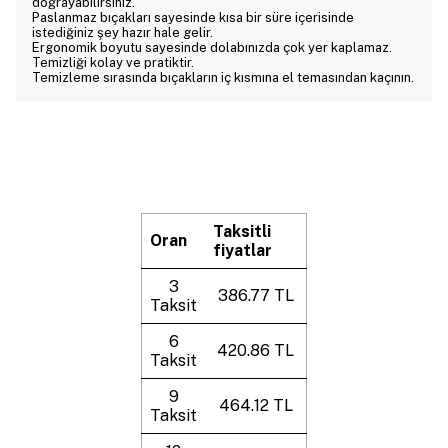
doğrayabilirsiniz.
Paslanmaz bıçakları sayesinde kısa bir süre içerisinde
istediğiniz şey hazır hale gelir.
Ergonomik boyutu sayesinde dolabınızda çok yer kaplamaz.
Temizliği kolay ve pratiktir.
Temizleme sırasında bıçakların iç kısmına el temasından kaçının.
Taksitli
Oran
fiyatlar
3
386.77 TL
Taksit
6
420.86 TL
Taksit
9
464.12 TL
Taksit