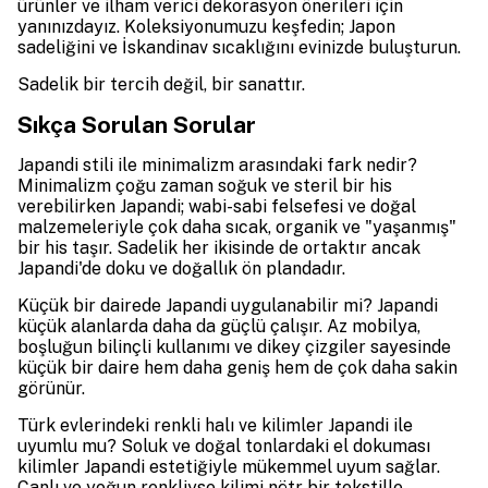
ürünler ve ilham verici dekorasyon önerileri için
yanınızdayız. Koleksiyonumuzu keşfedin; Japon
sadeliğini ve İskandinav sıcaklığını evinizde buluşturun.
Sadelik bir tercih değil, bir sanattır.
Sıkça Sorulan Sorular
Japandi stili ile minimalizm arasındaki fark nedir?
Minimalizm çoğu zaman soğuk ve steril bir his
verebilirken Japandi; wabi-sabi felsefesi ve doğal
malzemeleriyle çok daha sıcak, organik ve "yaşanmış"
bir his taşır. Sadelik her ikisinde de ortaktır ancak
Japandi'de doku ve doğallık ön plandadır.
Küçük bir dairede Japandi uygulanabilir mi? Japandi
küçük alanlarda daha da güçlü çalışır. Az mobilya,
boşluğun bilinçli kullanımı ve dikey çizgiler sayesinde
küçük bir daire hem daha geniş hem de çok daha sakin
görünür.
Türk evlerindeki renkli halı ve kilimler Japandi ile
uyumlu mu? Soluk ve doğal tonlardaki el dokuması
kilimler Japandi estetiğiyle mükemmel uyum sağlar.
Canlı ve yoğun renkliyse kilimi nötr bir tekstille