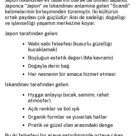
Japon İskandinav ev tasarımı olarak da bilinen Japandi;
Japonca "Japon" ve İskandinav anlamına gelen "Scandi"
kelimelerinin birleşiminden türemiştir. İki kültürün
ortak paydası çok güçlüdür: ikisi de sadeliği, doğallığı
ve işlevselliği yaşamın merkezine koyar.
Japon tarafından gelen:
Wabi-sabi felsefesi (kusurlu güzelliği
kucaklamak)
Boşluğun estetik değeri (Ma kavramı)
Doğayla derin bağ
Her nesnenin bir amaca hizmet etmesi
İskandinav tarafından gelen:
Hygge anlayışı (sıcak, samimi, rahat
atmosfer)
Açık renkler ve bol ışık
Organik formlar ve yuvarlak hatlar
Pratik ve güzel olan arasındaki denge
Bu iki felsefeyi bir araya getirdiğinizde ortaya çıkan