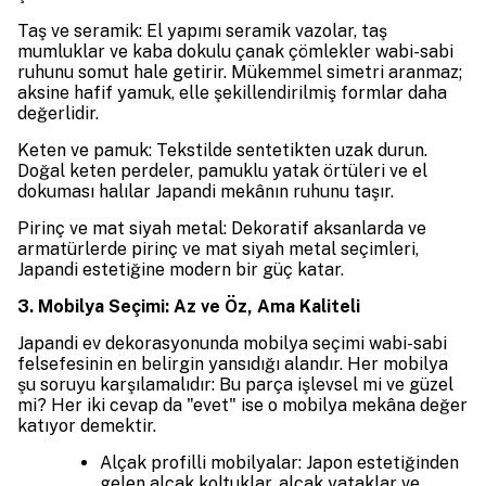
Taş ve seramik: El yapımı seramik vazolar, taş
mumluklar ve kaba dokulu çanak çömlekler wabi-sabi
ruhunu somut hale getirir. Mükemmel simetri aranmaz;
aksine hafif yamuk, elle şekillendirilmiş formlar daha
değerlidir.
Keten ve pamuk: Tekstilde sentetikten uzak durun.
Doğal keten perdeler, pamuklu yatak örtüleri ve el
dokuması halılar Japandi mekânın ruhunu taşır.
Pirinç ve mat siyah metal: Dekoratif aksanlarda ve
armatürlerde pirinç ve mat siyah metal seçimleri,
Japandi estetiğine modern bir güç katar.
3. Mobilya Seçimi: Az ve Öz, Ama Kaliteli
Japandi ev dekorasyonunda mobilya seçimi wabi-sabi
felsefesinin en belirgin yansıdığı alandır. Her mobilya
şu soruyu karşılamalıdır: Bu parça işlevsel mi ve güzel
mi? Her iki cevap da "evet" ise o mobilya mekâna değer
katıyor demektir.
Alçak profilli mobilyalar: Japon estetiğinden
gelen alçak koltuklar, alçak yataklar ve