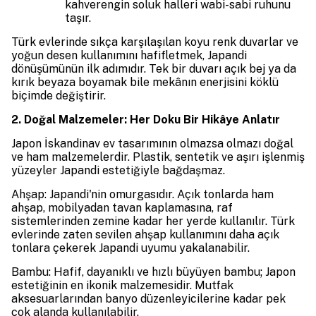
kahverengin soluk halleri wabi-sabi ruhunu
taşır.
Türk evlerinde sıkça karşılaşılan koyu renk duvarlar ve
yoğun desen kullanımını hafifletmek, Japandi
dönüşümünün ilk adımıdır. Tek bir duvarı açık bej ya da
kırık beyaza boyamak bile mekânın enerjisini köklü
biçimde değiştirir.
2. Doğal Malzemeler: Her Doku Bir Hikâye Anlatır
Japon İskandinav ev tasarımının olmazsa olmazı doğal
ve ham malzemelerdir. Plastik, sentetik ve aşırı işlenmiş
yüzeyler Japandi estetiğiyle bağdaşmaz.
Ahşap: Japandi'nin omurgasıdır. Açık tonlarda ham
ahşap, mobilyadan tavan kaplamasına, raf
sistemlerinden zemine kadar her yerde kullanılır. Türk
evlerinde zaten sevilen ahşap kullanımını daha açık
tonlara çekerek Japandi uyumu yakalanabilir.
Bambu: Hafif, dayanıklı ve hızlı büyüyen bambu; Japon
estetiğinin en ikonik malzemesidir. Mutfak
aksesuarlarından banyo düzenleyicilerine kadar pek
çok alanda kullanılabilir.