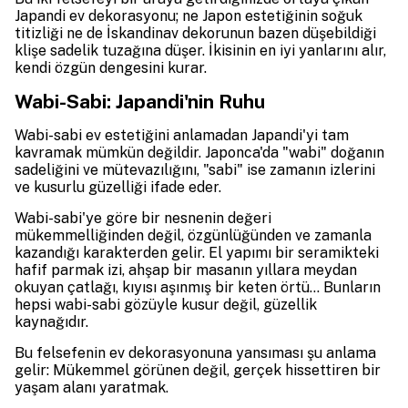
Japandi ev dekorasyonu; ne Japon estetiğinin soğuk
titizliği ne de İskandinav dekorunun bazen düşebildiği
klişe sadelik tuzağına düşer. İkisinin en iyi yanlarını alır,
kendi özgün dengesini kurar.
Wabi-Sabi: Japandi'nin Ruhu
Wabi-sabi ev estetiğini anlamadan Japandi'yi tam
kavramak mümkün değildir. Japonca'da "wabi" doğanın
sadeliğini ve mütevazılığını, "sabi" ise zamanın izlerini
ve kusurlu güzelliği ifade eder.
Wabi-sabi'ye göre bir nesnenin değeri
mükemmelliğinden değil, özgünlüğünden ve zamanla
kazandığı karakterden gelir. El yapımı bir seramikteki
hafif parmak izi, ahşap bir masanın yıllara meydan
okuyan çatlağı, kıyısı aşınmış bir keten örtü… Bunların
hepsi wabi-sabi gözüyle kusur değil, güzellik
kaynağıdır.
Bu felsefenin ev dekorasyonuna yansıması şu anlama
gelir: Mükemmel görünen değil, gerçek hissettiren bir
yaşam alanı yaratmak.