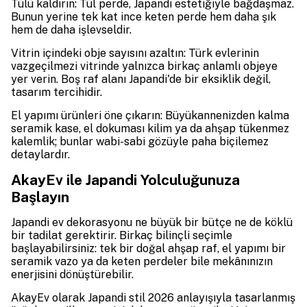
Tülü kaldırın: Tül perde, Japandi estetiğiyle bağdaşmaz.
Bunun yerine tek kat ince keten perde hem daha şık
hem de daha işlevseldir.
Vitrin içindeki obje sayısını azaltın: Türk evlerinin
vazgeçilmezi vitrinde yalnızca birkaç anlamlı objeye
yer verin. Boş raf alanı Japandi'de bir eksiklik değil,
tasarım tercihidir.
El yapımı ürünleri öne çıkarın: Büyükannenizden kalma
seramik kase, el dokuması kilim ya da ahşap tükenmez
kalemlik; bunlar wabi-sabi gözüyle paha biçilemez
detaylardır.
AkayEv ile Japandi Yolculuğunuza
Başlayın
Japandi ev dekorasyonu ne büyük bir bütçe ne de köklü
bir tadilat gerektirir. Birkaç bilinçli seçimle
başlayabilirsiniz: tek bir doğal ahşap raf, el yapımı bir
seramik vazo ya da keten perdeler bile mekânınızın
enerjisini dönüştürebilir.
AkayEv olarak Japandi stil 2026 anlayışıyla tasarlanmış