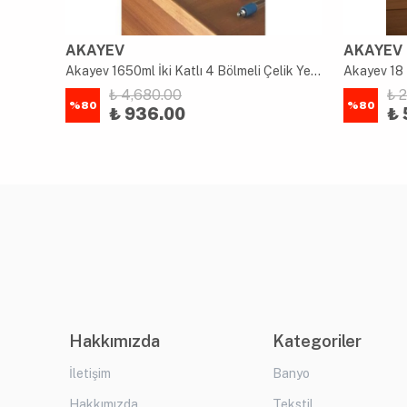
AKAYEV
AKAYEV
uk
Akayev 1650ml İki Katlı 4 Bölmeli Çelik Yemek Kabı Mavi
Akayev 18 
₺ 4,680.00
₺ 
%
80
%
80
₺ 936.00
₺ 
Hakkımızda
Kategoriler
İletişim
Banyo
Hakkımızda
Tekstil