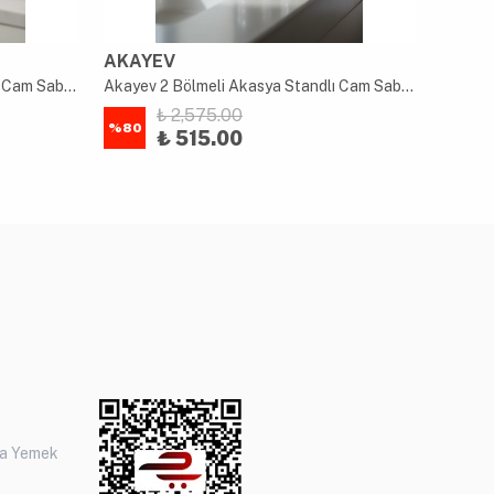
AKAYEV
AKAY
Akayev 2 Bölmeli Akasya Standlı Cam Sabunluk ve Diş Fırçalık Seti
Akayev 2 Bölmeli Akasya Standlı Cam Sabunluk ve Diş Fırçalık Seti
₺ 2,575.00
%
80
%
80
₺ 515.00
ça Yemek