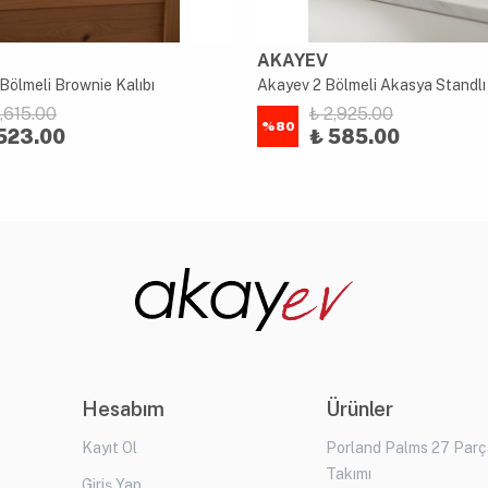
AKAYEV
Bölmeli Brownie Kalıbı
2,615.00
₺ 2,925.00
%
80
523.00
₺ 585.00
Hesabım
Ürünler
Kayıt Ol
Porland Palms 27 Par
Takımı
Giriş Yap