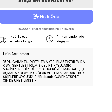
Stoğa Gelince Haber Ver
750 TL üzeri
14 gün içinde iade
ücretsiz kargo
değişim
Ürün Açıklaması
*5 YIL GARANTİLİDİR*TUTMA YERİ PLASTİKTİR.*VİDA
KISMI SERTLEŞTİRİLMİŞ ÇELİKTİR.*BULAŞIK
MAKİNESİNE GİREBİLİR.*EXTRA BÜYÜK MANDALI ŞİŞE
AÇMADA KOLAYLIK SAĞLAR VE TÜM STANDART BOY
ŞİŞELERE UYGUNDUR. *Brabantia GÜVENCESİYLE
ÇİN'DE ÜRETİLMİŞTİR.