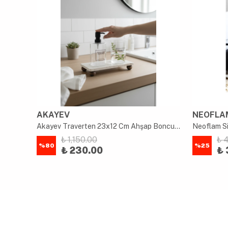
AKAYEV
NEOFLA
Akayev Traverten 23x12 Cm Gümüş Boncuk Ayaklı Yağdanlık ve Sıvı Sabunluk Standı
Akayev Traverten 23x12 Cm Ahşap Boncuk Ayaklı Yağdanlık ve Sıvı Sabunluk Standı
Neoflam Sil
₺ 1,150.00
₺ 
%
80
%
25
₺ 230.00
₺ 