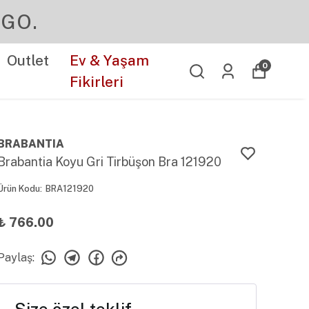
GO.
Outlet
Ev & Yaşam
0
Fikirleri
BRABANTIA
Brabantia Koyu Gri Tirbüşon Bra 121920
Ürün Kodu
:
BRA121920
₺ 766.00
Paylaş
: