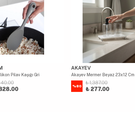
M
AKAYEV
ikon Pilav Kaşığı Gri
440.00
₺ 1,387.00
%
80
328.00
₺ 277.00