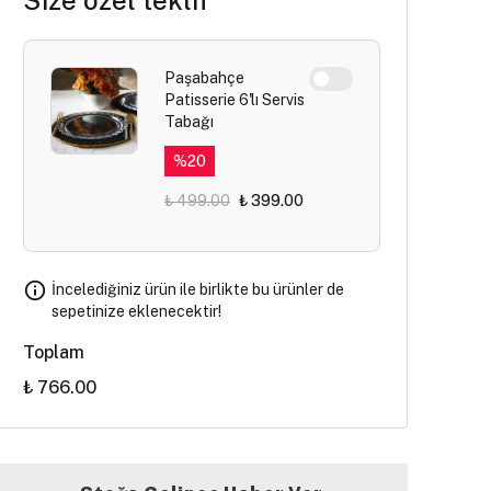
Size özel teklif
Paşabahçe
Patisserie 6'lı Servis
Tabağı
%
20
₺ 499.00
₺ 399.00
İncelediğiniz ürün ile birlikte bu ürünler de
sepetinize eklenecektir!
Toplam
₺ 766.00