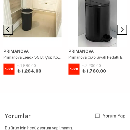
PRIMANOVA
PRIMANOVA
Primanova Lenox 35 Lt. Çöp Kovası Siyah
Primanova Cigo Siyah Pedallı Banyo Mutfak Ofis Çöp Kovası 12 Lt
₺ 1,580.00
₺ 2,200.00
%
20
%
20
₺ 1,264.00
₺ 1,760.00
Yorumlar
Yorum Yap
Bu ürün için henüz yorum yapılmamış.