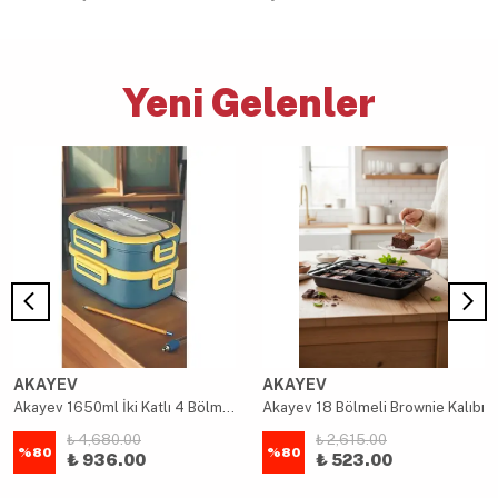
Yeni Gelenler
AKAYEV
AKAYEV
Akayev 1650ml İki Katlı 4 Bölmeli Çelik Yemek Kabı Mavi
Akayev 18 Bölmeli Brownie Kalıbı
₺ 4,680.00
₺ 2,615.00
%
80
%
80
₺ 936.00
₺ 523.00