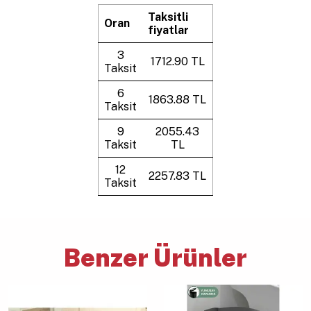
Taksitli
Oran
fiyatlar
3
1712.90 TL
Taksit
6
1863.88 TL
Taksit
9
2055.43
Taksit
TL
12
2257.83 TL
Taksit
Benzer Ürünler