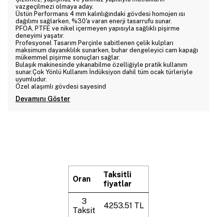
vazgeçilmezi olmaya aday.
Üstün Performans 4 mm kalınlığındaki gövdesi homojen ısı
dağılımı sağlarken, %30'a varan enerji tasarrufu sunar.
PFOA, PTFE ve nikel içermeyen yapısıyla sağlıklı pişirme
deneyimi yaşatır.
Profesyonel Tasarım Perçinle sabitlenen çelik kulpları
maksimum dayanıklılık sunarken, buhar dengeleyici cam kapağı
mükemmel pişirme sonuçları sağlar.
Bulaşık makinesinde yıkanabilme özelliğiyle pratik kullanım
sunar.Çok Yönlü Kullanım İndüksiyon dahil tüm ocak türleriyle
uyumludur.
Özel alaşımlı gövdesi sayesind
Devamını Göster
Taksitli
Oran
fiyatlar
3
4253.51 TL
Taksit