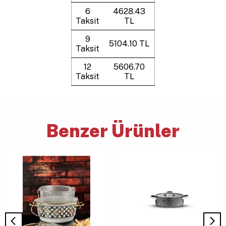
6
4628.43
Taksit
TL
9
5104.10 TL
Taksit
12
5606.70
Taksit
TL
Benzer Ürünler