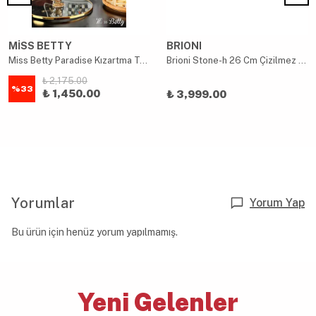
MİSS BETTY
BRIONI
Miss Betty Paradise Kızartma Tencere 22cm
Brioni Stone-h 26 Cm Çizilmez Yanmaz Yapışmaz Indüksiyon Basık Tencere
₺ 2,175.00
%
33
₺ 1,450.00
₺ 3,999.00
Yorumlar
Yorum Yap
Bu ürün için henüz yorum yapılmamış.
Yeni Gelenler