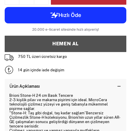
HEMEN AL
750 TL üzeri ücretsiz kargo
14 gün içinde iade değişim
Ürün Açıklaması
Brioni Stone-H 24 cm Basık Tencere
2-3 kişilik pilav ve makarna pişirimi için ideal. MicroCera
teknolojili çizilmez yüzeyi ve geniş tabanıyla mükemmel
pişirme sağlar.
"Stone-H: Taş gibi doğal, taş kadar sağlam”Benzersiz
Çizilmezlik Stone-H koleksiyonu, Brioni'nin uzun yıllar süren AR-
GE çalışmaları sonucu geliştirdiği dünyanın en çizilmeyen
tencere serisidir.
Çizilmez, yapışmaz ve yanmaz yapısıyla mutfakların