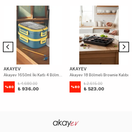
AKAYEV
AKAYEV
Akayev 1650ml İki Katlı 4 Bölmeli Çelik Yemek Kabı Mavi
Akayev 18 Bölmeli Brownie Kalıbı
₺ 4,680.00
₺ 2,615.00
%
80
%
80
₺ 936.00
₺ 523.00