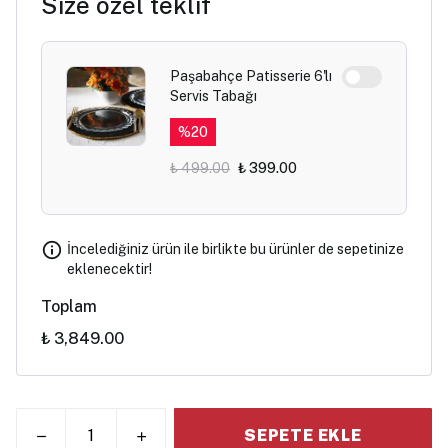
Size özel teklif
Paşabahçe Patisserie 6'lı
Servis Tabağı
%
20
₺ 499.00
₺ 399.00
İncelediğiniz ürün ile birlikte bu ürünler de sepetinize
eklenecektir!
Toplam
₺ 3,849.00
SEPETE EKLE