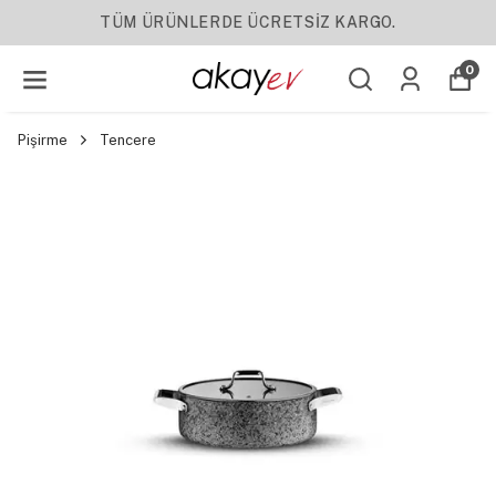
 KARGO.
YENI SEZON ÜRÜNLER
0
Pişirme
Tencere