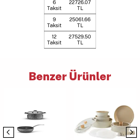
6
22726.07
Taksit
TL
9
25061.66
Taksit
TL
12
27529.50
Taksit
TL
Benzer Ürünler