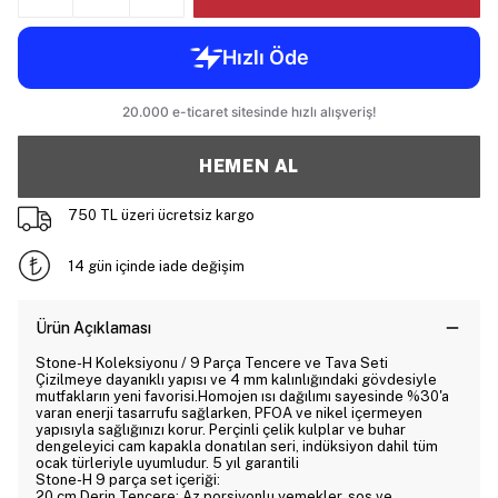
HEMEN AL
750 TL üzeri ücretsiz kargo
14 gün içinde iade değişim
Ürün Açıklaması
Stone-H Koleksiyonu / 9 Parça Tencere ve Tava Seti
Çizilmeye dayanıklı yapısı ve 4 mm kalınlığındaki gövdesiyle
mutfakların yeni favorisi.Homojen ısı dağılımı sayesinde %30'a
varan enerji tasarrufu sağlarken, PFOA ve nikel içermeyen
yapısıyla sağlığınızı korur. Perçinli çelik kulplar ve buhar
dengeleyici cam kapakla donatılan seri, indüksiyon dahil tüm
ocak türleriyle uyumludur. 5 yıl garantili
Stone-H 9 parça set içeriği:
20 cm Derin Tencere: Az porsiyonlu yemekler, sos ve