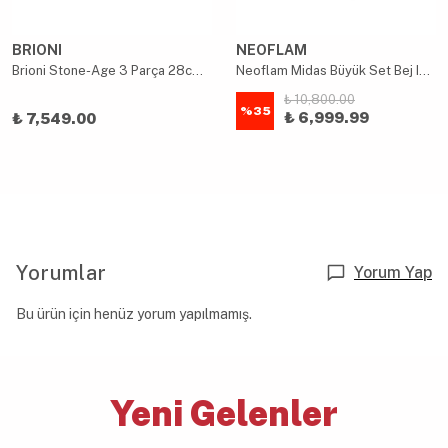
BRIONI
NEOFLAM
Brioni Stone-Age 3 Parça 28cm Basık- 28cm Tava Çizilmez Yanmaz Yapışmaz Kombin Tencere Tava Seti
Neoflam Midas Büyük Set Bej Induction 11 Parça
₺ 10,800.00
%
35
₺ 6,999.99
₺ 7,549.00
Yorumlar
Yorum Yap
Bu ürün için henüz yorum yapılmamış.
Yeni Gelenler