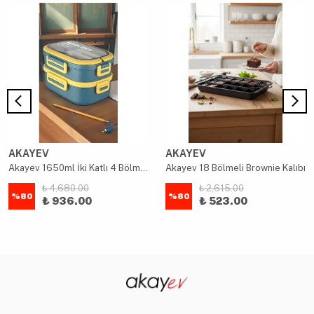
AKAYEV
AKAYEV
Akayev 1650ml İki Katlı 4 Bölmeli Çelik Yemek Kabı Mavi
Akayev 18 Bölmeli Brownie Kalıbı
₺ 4,680.00
₺ 2,615.00
%
80
%
80
₺ 936.00
₺ 523.00