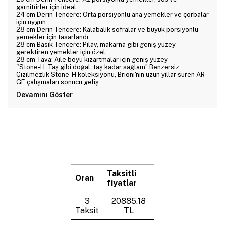
garnitürler için ideal
24 cm Derin Tencere: Orta porsiyonlu ana yemekler ve çorbalar
için uygun
28 cm Derin Tencere: Kalabalık sofralar ve büyük porsiyonlu
yemekler için tasarlandı
28 cm Basık Tencere: Pilav, makarna gibi geniş yüzey
gerektiren yemekler için özel
28 cm Tava: Aile boyu kızartmalar için geniş yüzey
"Stone-H: Taş gibi doğal, taş kadar sağlam” Benzersiz
Çizilmezlik Stone-H koleksiyonu, Brioni'nin uzun yıllar süren AR-
GE çalışmaları sonucu geliş
Devamını Göster
Taksitli
Oran
fiyatlar
3
20885.18
Taksit
TL