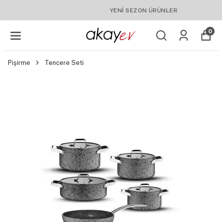
YENI SEZON ÜRÜNLER
0
Pişirme
Tencere Seti