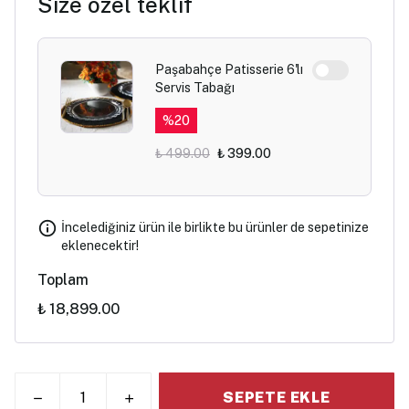
Size özel teklif
Paşabahçe Patisserie 6'lı
Servis Tabağı
%
20
₺ 499.00
₺ 399.00
İncelediğiniz ürün ile birlikte bu ürünler de sepetinize
eklenecektir!
Toplam
₺ 18,899.00
SEPETE EKLE