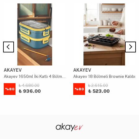
AKAYEV
AKAYEV
Akayev 1650ml İki Katlı 4 Bölmeli Çelik Yemek Kabı Mavi
Akayev 18 Bölmeli Brownie Kalıbı
₺ 4,680.00
₺ 2,615.00
%
80
%
80
₺ 936.00
₺ 523.00