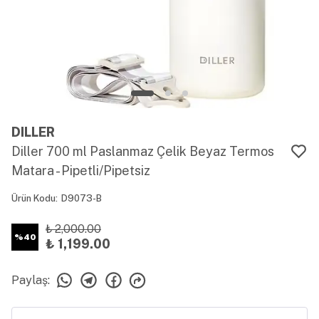
DILLER
Diller 700 ml Paslanmaz Çelik Beyaz Termos
Matara - Pipetli/Pipetsiz
Ürün Kodu
:
D9073-B
₺ 2,000.00
%
40
₺ 1,199.00
Paylaş
: