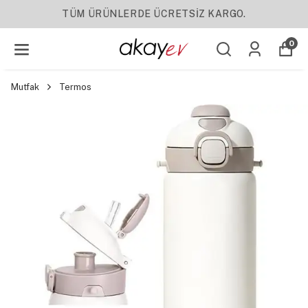
TÜM ÜRÜNLERDE ÜCRETSİZ KARGO.
0
Mutfak
Termos