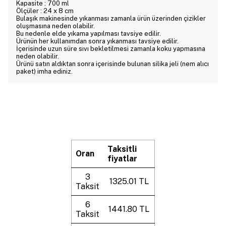
Kapasite : 700 ml
Ölçüler : 24 x 8 cm
Bulaşık makinesinde yıkanması zamanla ürün üzerinden çizikler
oluşmasına neden olabilir.
Bu nedenle elde yıkama yapılması tavsiye edilir.
Ürünün her kullanımdan sonra yıkanması tavsiye edilir.
İçerisinde uzun süre sıvı bekletilmesi zamanla koku yapmasına
neden olabilir.
Ürünü satın aldıktan sonra içerisinde bulunan silika jeli (nem alıcı
paket) imha ediniz.
Taksitli
Oran
fiyatlar
3
1325.01 TL
Taksit
6
1441.80 TL
Taksit