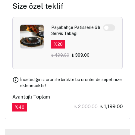
Size özel teklif
Paşabahçe Patisserie 6'lı
Servis Tabağı
%
20
₺ 499.00
₺ 399.00
İncelediğiniz ürün ile birlikte bu ürünler de sepetinize
eklenecektir!
Avantajlı Toplam
₺ 2,000.00
₺ 1,199.00
%
40