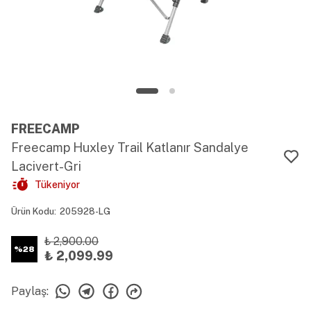
FREECAMP
Freecamp Huxley Trail Katlanır Sandalye
Lacivert-Gri
Tükeniyor
Ürün Kodu
:
205928-LG
₺ 2,900.00
%
28
₺ 2,099.99
Paylaş
: