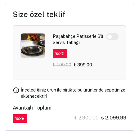
Size özel teklif
Paşabahçe Patisserie 6'lı
Servis Tabağı
%
20
₺ 499.00
₺ 399.00
İncelediğiniz ürün ile birlikte bu ürünler de sepetinize
eklenecektir!
Avantajlı Toplam
₺ 2,900.00
₺ 2,099.99
%
28