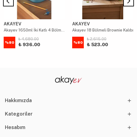
AKAYEV
AKAYEV
Akayev 1650ml İki Katlı 4 Bölmeli Çelik Yemek Kabı Mavi
Akayev 18 Bölmeli Brownie Kalıbı
₺ 4,680.00
₺ 2,615.00
%
80
%
80
₺ 936.00
₺ 523.00
Hakkımızda
Kategoriler
Hesabım