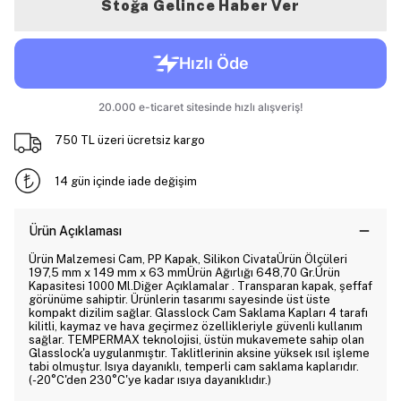
Stoğa Gelince Haber Ver
750 TL üzeri ücretsiz kargo
14 gün içinde iade değişim
Ürün Açıklaması
Ürün Malzemesi Cam, PP Kapak, Silikon CivataÜrün Ölçüleri
197,5 mm x 149 mm x 63 mmÜrün Ağırlığı 648,70 Gr.Ürün
Kapasitesi 1000 Ml.Diğer Açıklamalar . Transparan kapak, şeffaf
görünüme sahiptir. Ürünlerin tasarımı sayesinde üst üste
kompakt dizilim sağlar. Glasslock Cam Saklama Kapları 4 tarafı
kilitli, kaymaz ve hava geçirmez özellikleriyle güvenli kullanım
sağlar. TEMPERMAX teknolojisi, üstün mukavemete sahip olan
Glasslock'a uygulanmıştır. Taklitlerinin aksine yüksek ısıl işleme
tabi olmuştur. Isıya dayanıklı, temperli cam saklama kaplarıdır.
(-20°C'den 230°C'ye kadar ısıya dayanıklıdır.)