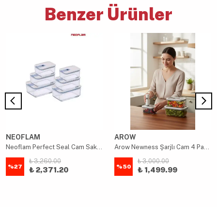
Benzer Ürünler
NEOFLAM
AROW
Neoflam Perfect Seal Cam Saklama Seti 6 Parça
Arow Newness Şarjlı Cam 4 Parça Saklama Kabı
₺ 3,260.00
₺ 3,000.00
%
27
%
50
₺ 2,371.20
₺ 1,499.99