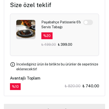
Size özel teklif
Paşabahçe Patisserie 6'lı
Servis Tabağı
%
20
₺ 499.00
₺ 399.00
İncelediğiniz ürün ile birlikte bu ürünler de sepetinize
eklenecektir!
Avantajlı Toplam
₺ 820.00
₺ 740.00
%
10