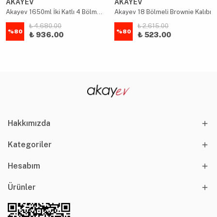
AKAYEV
AKAYEV
Akayev 1650ml İki Katlı 4 Bölmeli Çelik Yemek Kabı Mavi
Akayev 18 Bölmeli Brownie Kalıbı
₺ 4,680.00
₺ 2,615.00
%
80
%
80
₺ 936.00
₺ 523.00
Hakkımızda
Kategoriler
Hesabım
Ürünler