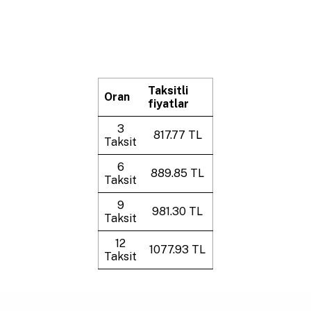
Taksitli
Oran
fiyatlar
3
817.77 TL
Taksit
6
889.85 TL
Taksit
9
981.30 TL
Taksit
12
1077.93 TL
Taksit