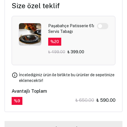
Size özel teklif
Paşabahçe Patisserie 6'lı
Servis Tabağı
%
20
₺ 499.00
₺ 399.00
İncelediğiniz ürün ile birlikte bu ürünler de sepetinize
eklenecektir!
Avantajlı Toplam
₺ 650.00
₺ 590.00
%
9