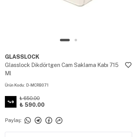
GLASSLOCK
Glasslock Dikdörtgen Cam Saklama Kabı 715
Ml
Ürün Kodu
:
D-MCRB071
₺ 650.00
%
9
₺ 590.00
Paylaş
: