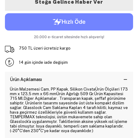
Stoğa Gelince Haber Ver
750 TL üzeri ücretsiz kargo
14 gün içinde iade değişim
Ürün Açıklaması
Ürün Malzemesi Cam, PP Kapak, Silikon CivataÜrün Ölçüleri 173
mm x 123,5 mm x 66 mmÜrün Ağırlığı 509 Gr.Ürün Kapasitesi
715 Ml.Diğer Açıklamalar . Transparan kapak, şeffaf görünüme
sahiptir. Ürünlerin tasarımı sayesinde üst üste kompakt dizilim
sağlar. Glasslock Cam Saklama Kapları 4 tarafı kilitli, kaymaz ve
hava geçirmez özellikleriyle güvenli kullanım sağlar.
TEMPERMAX teknolojisi, üstün mukavemete sahip olan
Glasslock'a uygulanmıştır. Taklitlerinin aksine yüksek ısıl işleme
tabi olmuştur. Isıya dayanıklı, temperli cam saklama kaplarıdır.
(-20°C'den 230°C'ye kadar ısıya dayanıklıdır.)