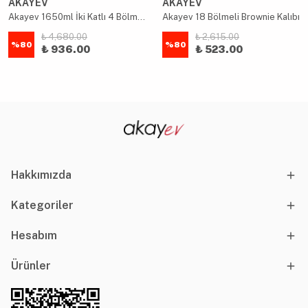
AKAYEV
AKAYEV
Akayev 1650ml İki Katlı 4 Bölmeli Çelik Yemek Kabı Mavi
Akayev 18 Bölmeli Brownie Kalıbı
₺ 4,680.00
₺ 2,615.00
%
80
%
80
₺ 936.00
₺ 523.00
Hakkımızda
Kategoriler
Hesabım
Ürünler