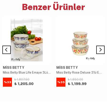
Benzer Ürünler
MİSS BETTY
MİSS BETTY
Miss Betty Blue Life Emaye 3Lü Saklama Kabı 14-16-18 Cm
Miss Betty Rose Deluxe 3'lü Emaye Saklama Kabı 14-16-18 Cm
₺ 1,807.50
₺ 1,850.00
%
33
%
35
₺ 1,205.00
₺ 1,199.99