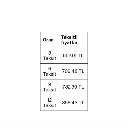
Taksitli
Oran
fiyatlar
3
652.01 TL
Taksit
6
709.48 TL
Taksit
9
782.39 TL
Taksit
12
859.43 TL
Taksit