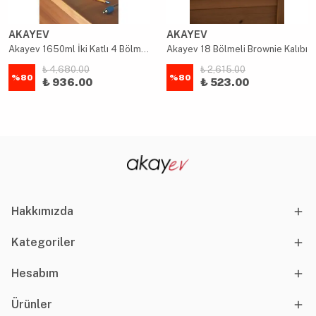
AKAYEV
AKAYEV
Akayev 1650ml İki Katlı 4 Bölmeli Çelik Yemek Kabı Mavi
Akayev 18 Bölmeli Brownie Kalıbı
₺ 4,680.00
₺ 2,615.00
%
80
%
80
₺ 936.00
₺ 523.00
Hakkımızda
Kategoriler
Hesabım
Ürünler