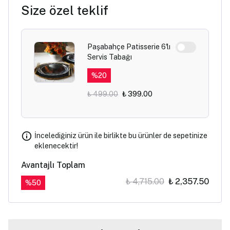
Size özel teklif
Paşabahçe Patisserie 6'lı
Servis Tabağı
%
20
₺ 499.00
₺ 399.00
İncelediğiniz ürün ile birlikte bu ürünler de sepetinize
eklenecektir!
Avantajlı Toplam
₺ 4,715.00
₺ 2,357.50
%
50