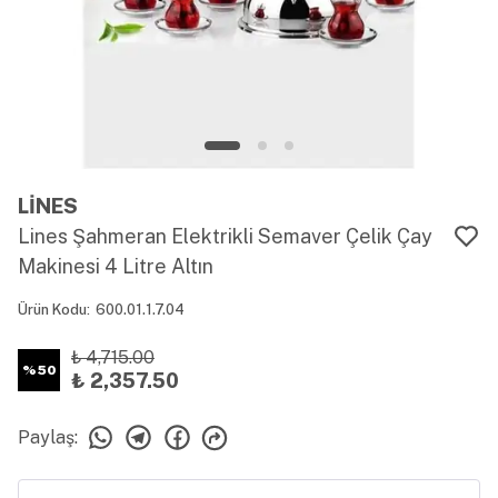
LİNES
Lines Şahmeran Elektrikli Semaver Çelik Çay
Makinesi 4 Litre Altın
Ürün Kodu
:
600.01.1.7.04
₺ 4,715.00
%
50
₺ 2,357.50
Paylaş
: