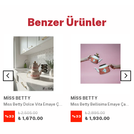
Benzer Ürünler
MİSS BETTY
MİSS BETTY
Miss Betty Dolce Vita Emaye Çaydanlık
Miss Betty Bellisima Emaye Çaydanlık
₺ 2,505.00
₺ 2,895.00
%
33
%
33
₺ 1,670.00
₺ 1,930.00