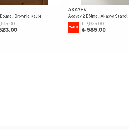
AKAYEV
Bölmeli Brownie Kalıbı
2,615.00
₺ 2,925.00
%
80
523.00
₺ 585.00