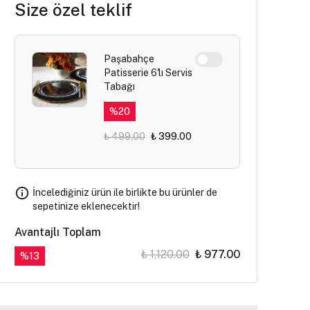
Size özel teklif
Paşabahçe
Patisserie 6'lı Servis
Tabağı
%
20
₺ 499.00
₺ 399.00
İncelediğiniz ürün ile birlikte bu ürünler de
sepetinize eklenecektir!
Avantajlı Toplam
₺ 1,120.00
₺ 977.00
%
13