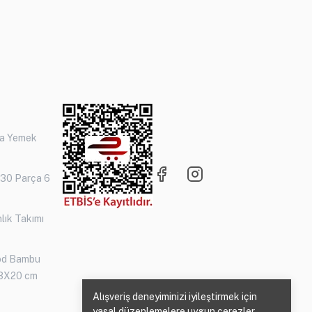
ça Yemek
 30 Parça 6
lık Takımı
od Bambu
3X20 cm
Alışveriş deneyiminizi iyileştirmek için
yasal düzenlemelere uygun çerezler