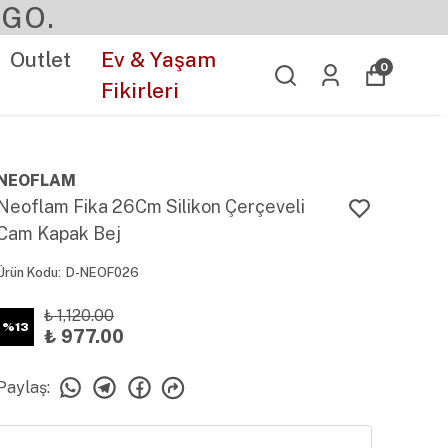
GO.
Outlet
Ev & Yaşam
0
Fikirleri
NEOFLAM
Neoflam Fika 26Cm Silikon Çerçeveli
Cam Kapak Bej
Ürün Kodu
:
D-NEOF026
₺ 1,120.00
%
13
₺ 977.00
Paylaş
: