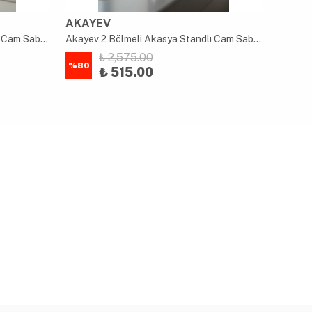
AKAYEV
AKAY
Akayev 2 Bölmeli Akasya Standlı Cam Sabunluk ve Diş Fırçalık Seti
Akayev 2 Bölmeli Akasya Standlı Cam Sabunluk ve Diş Fırçalık Seti
₺ 2,575.00
%
80
%
80
₺ 515.00