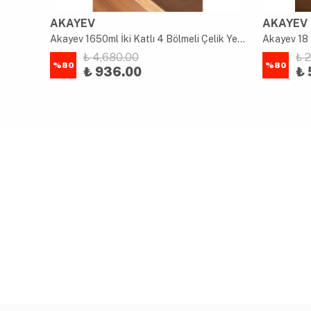
AKAYEV
AKAYEV
uk
Akayev 1650ml İki Katlı 4 Bölmeli Çelik Yemek Kabı Mavi
Akayev 18 
₺ 4,680.00
₺ 
%
80
%
80
₺ 936.00
₺ 