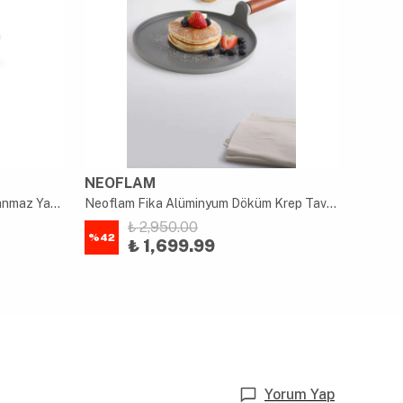
NEOFLAM
CİRC
Brioni Stone-h 20 Cm Çizilmez Yanmaz Yapışmaz Indüksiyon Sahan
Neoflam Fika Alüminyum Döküm Krep Tava 26 Cm Gri
Circulo
₺ 2,950.00
%
42
%
24
₺ 1,699.99
Yorum Yap