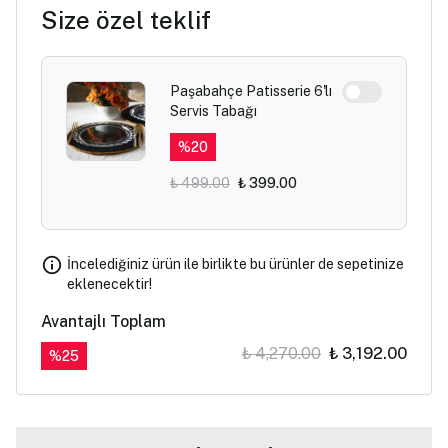
Size özel teklif
Paşabahçe Patisserie 6'lı
Servis Tabağı
%
20
₺ 499.00
₺ 399.00
İncelediğiniz ürün ile birlikte bu ürünler de sepetinize
eklenecektir!
Avantajlı Toplam
₺ 4,270.00
₺ 3,192.00
%
25