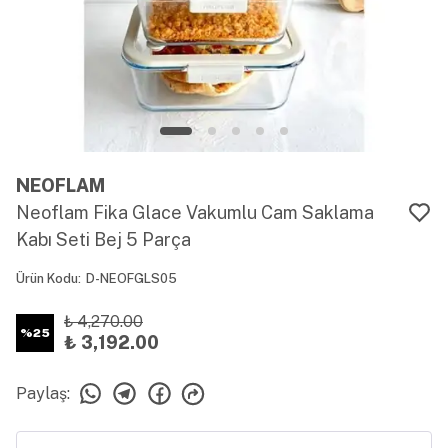
NEOFLAM
Neoflam Fika Glace Vakumlu Cam Saklama
Kabı Seti Bej 5 Parça
Ürün Kodu
:
D-NEOFGLS05
₺ 4,270.00
%
25
₺ 3,192.00
Paylaş
: