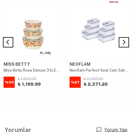
MİSS BETTY
NEOFLAM
Miss Betty Rose Deluxe 3'lü Emaye Saklama Kabı 14-16-18 Cm
Neoflam Perfect Seal Cam Saklama Seti 6 Parça
₺ 1,850.00
₺ 3,260.00
%
35
%
27
₺ 1,199.99
₺ 2,371.20
Yorumlar
Yorum Yap