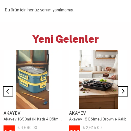
Bu ürün için henüz yorum yapılmamış.
Yeni Gelenler
AKAYEV
AKAYEV
Akayev 1650ml İki Katlı 4 Bölmeli Çelik Yemek Kabı Mavi
Akayev 18 Bölmeli Brownie Kalıbı
₺ 4,680.00
₺ 2,615.00