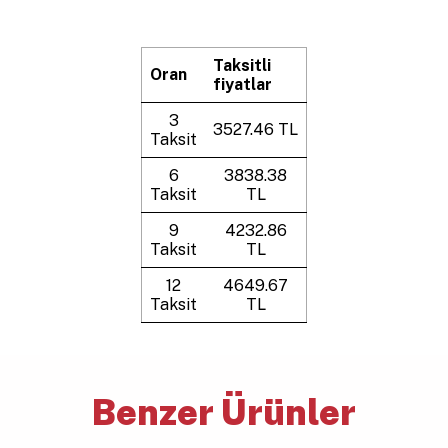
Taksitli
Oran
fiyatlar
3
3527.46 TL
Taksit
6
3838.38
Taksit
TL
9
4232.86
Taksit
TL
12
4649.67
Taksit
TL
Benzer Ürünler