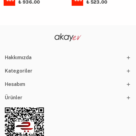
%
80
%
80
₺ 936.00
₺ 523.00
Hakkımızda
Kategoriler
Hesabım
Ürünler