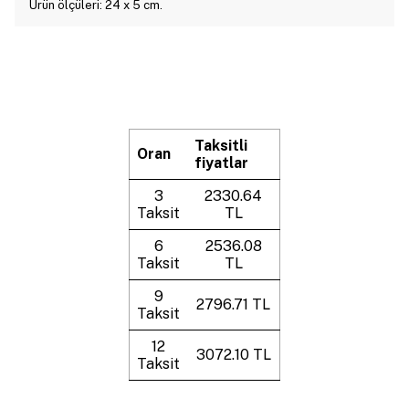
Ürün ölçüleri: 24 x 5 cm.
Taksitli
Oran
fiyatlar
3
2330.64
Taksit
TL
6
2536.08
Taksit
TL
9
2796.71 TL
Taksit
12
3072.10 TL
Taksit