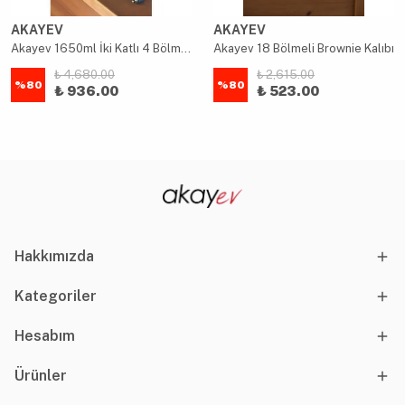
AKAYEV
AKAYEV
Akayev 1650ml İki Katlı 4 Bölmeli Çelik Yemek Kabı Mavi
Akayev 18 Bölmeli Brownie Kalıbı
₺ 4,680.00
₺ 2,615.00
%
80
%
80
₺ 936.00
₺ 523.00
Hakkımızda
Kategoriler
Hesabım
Ürünler