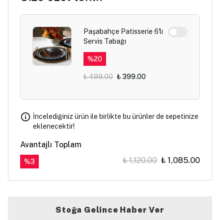
Paşabahçe Patisserie 6'lı
Servis Tabağı
%
20
₺ 499.00
₺ 399.00
İncelediğiniz ürün ile birlikte bu ürünler de sepetinize
eklenecektir!
Avantajlı Toplam
₺ 1,120.00
₺ 1,085.00
%
3
Stoğa Gelince Haber Ver