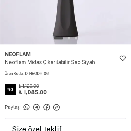
NEOFLAM
Neoflam Midas Çıkarılabilir Sap Siyah
Ürün Kodu
:
D-NEODH-06
₺ 1,120.00
%
3
₺ 1,085.00
Paylaş
:
Size özel teklif