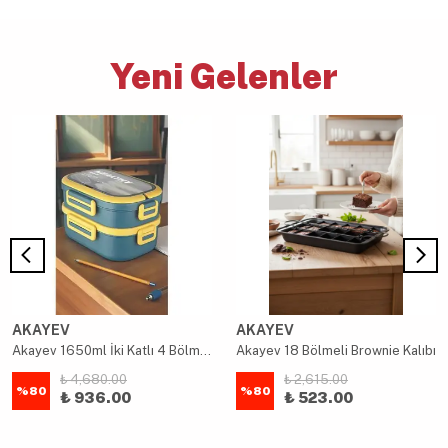
Yeni Gelenler
AKAYEV
AKAYEV
Akayev 1650ml İki Katlı 4 Bölmeli Çelik Yemek Kabı Mavi
Akayev 18 Bölmeli Brownie Kalıbı
₺ 4,680.00
₺ 2,615.00
%
80
%
80
₺ 936.00
₺ 523.00