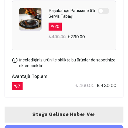
Paşabahçe Patisserie 6'lı
Servis Tabağı
%
20
₺ 499.00
₺ 399.00
İncelediğiniz ürün ile birlikte bu ürünler de sepetinize
eklenecektir!
Avantajlı Toplam
₺ 460.00
₺ 430.00
%
7
Stoğa Gelince Haber Ver