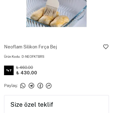
Neoflam Silikon Fırça Bej
Ürün Kodu
:
D-NEOFKTBRS
₺ 460.00
%
7
₺ 430.00
Paylaş
:
Size özel teklif