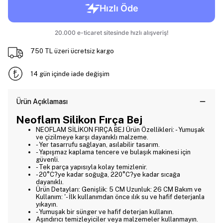
750 TL üzeri ücretsiz kargo
14 gün içinde iade değişim
Ürün Açıklaması
Neoflam Silikon Fırça Bej
NEOFLAM SİLİKON FIRÇA BEJ Ürün Özellikleri: - Yumuşak
ve çizilmeye karşı dayanıklı malzeme.
- Yer tasarrufu sağlayan, asılabilir tasarım.
- Yapışmaz kaplama tencere ve bulaşık makinesi için
güvenli.
- Tek parça yapısıyla kolay temizlenir.
- 20°C?ye kadar soğuğa, 220°C?ye kadar sıcağa
dayanıklı.
Ürün Detayları: Genişlik: 5 CM Uzunluk: 26 CM Bakım ve
Kullanım: '- İlk kullanımdan önce ılık su ve hafif deterjanla
yıkayın.
- Yumuşak bir sünger ve hafif deterjan kullanın.
Aşındırıcı temizleyiciler veya malzemeler kullanmayın.