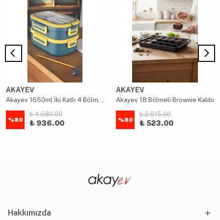
AKAYEV
AKAYEV
Akayev 1650ml İki Katlı 4 Bölmeli Çelik Yemek Kabı Mavi
Akayev 18 Bölmeli Brownie Kalıbı
₺ 4,680.00
₺ 2,615.00
%
80
%
80
₺ 936.00
₺ 523.00
Hakkımızda