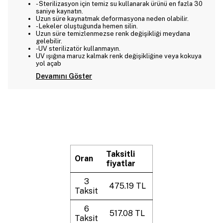
- Sterilizasyon için temiz su kullanarak ürünü en fazla 30
saniye kaynatın.
Uzun süre kaynatmak deformasyona neden olabilir.
- Lekeler oluştuğunda hemen silin.
Uzun süre temizlenmezse renk değişikliği meydana
gelebilir.
-UV sterilizatör kullanmayın.
UV ışığına maruz kalmak renk değişikliğine veya kokuya
yol açab
Devamını Göster
Taksitli
Oran
fiyatlar
3
475.19 TL
Taksit
6
517.08 TL
Taksit