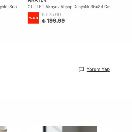
AKAYEV
AKAY
OUTLET Akayev Akasya Konik Ayaklı Sunum 24cm
OUTLET Akayev Ahşap Dosyalık 35x24 Cm
₺ 625.00
%
68
%
88
₺ 199.99
Yorum Yap