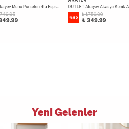
AKAYEV
OUTLET Akayev Mono Porselen 4lü Espresso Bardağı 90 cc
1,749.95
₺ 1,750.00
%
80
349.99
₺ 349.99
Yeni Gelenler