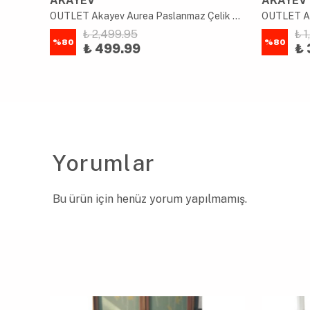
AKAYEV
AKAYEV
OUTLET Akayev Aurea Long Paslanmaz Çelik Yağdnlık 1000Ml
OUTLET Akayev Aurea Paslanmaz Çelik Yağdnlık 1000Ml
₺ 2,499.95
₺ 
%
80
%
80
₺ 499.99
₺ 
Yorumlar
Bu ürün için henüz yorum yapılmamış.