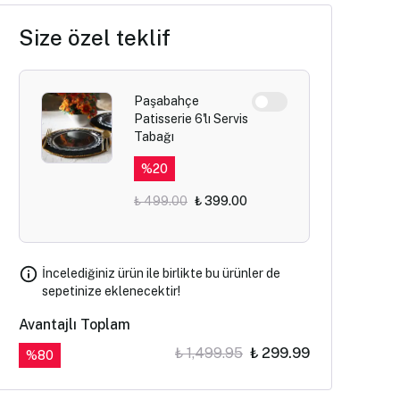
Size özel teklif
Paşabahçe
Patisserie 6'lı Servis
Tabağı
%
20
₺ 499.00
₺ 399.00
İncelediğiniz ürün ile birlikte bu ürünler de
sepetinize eklenecektir!
Avantajlı Toplam
₺ 1,499.95
₺ 299.99
%
80