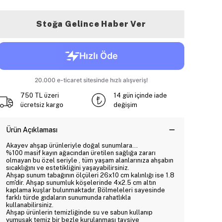
Stoğa Gelince Haber Ver
750 TL üzeri
14 gün içinde iade
ücretsiz kargo
değişim
Ürün Açıklaması
Akayev ahşap ürünleriyle doğal sunumlara...
%100 masif kayın ağacından üretilen sağlığa zararı
olmayan bu özel seriyle , tüm yaşam alanlarınıza ahşabın
sıcaklığını ve estetikliğini yaşayabilirsiniz.
Ahşap sunum tabağının ölçüleri 26x10 cm kalınlığı ise 1.8
cm'dir. Ahşap sunumluk köşelerinde 4x2.5 cm altın
kaplama kuşlar bulunmaktadır. Bölmeleleri sayesinde
farklı türde gıdaların sunumunda rahatlıkla
kullanabilirsiniz.
Ahşap ürünlerin temizliğinde su ve sabun kullanıp
yumuşak temiz bir bezle kurulanması tavsiye