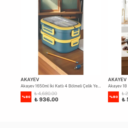
AKAYEV
AKAYEV
uk
Akayev 1650ml İki Katlı 4 Bölmeli Çelik Yemek Kabı Mavi
Akayev 18 
₺ 4,680.00
₺ 
%
80
%
80
₺ 936.00
₺ 