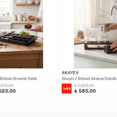
AKAYEV
Bölmeli Brownie Kalıbı
2,615.00
₺ 2,925.00
%
80
523.00
₺ 585.00