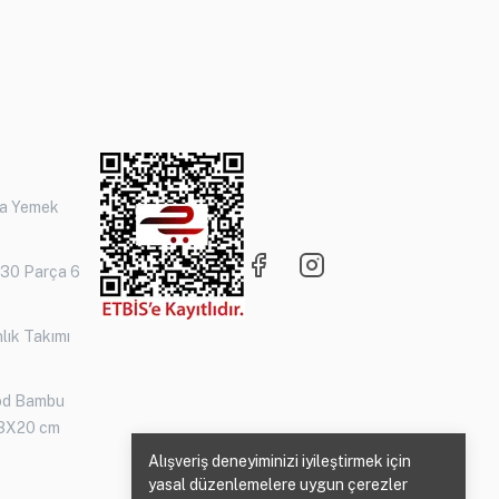
ça Yemek
 30 Parça 6
lık Takımı
od Bambu
3X20 cm
Alışveriş deneyiminizi iyileştirmek için
yasal düzenlemelere uygun çerezler