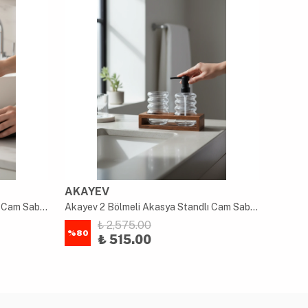
AKAYEV
AKAY
Akayev 2 Bölmeli Akasya Standlı Cam Sabunluk ve Diş Fırçalık Seti
Akayev 2 Bölmeli Akasya Standlı Cam Sabunluk ve Diş Fırçalık Seti
₺ 2,575.00
%
80
%
80
₺ 515.00