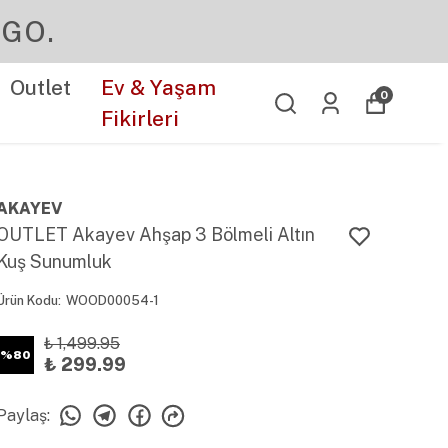
Outlet
Ev & Yaşam
0
Fikirleri
AKAYEV
OUTLET Akayev Ahşap 3 Bölmeli Altın
Kuş Sunumluk
Ürün Kodu
:
WOOD00054-1
₺ 1,499.95
%
80
₺ 299.99
Paylaş
: