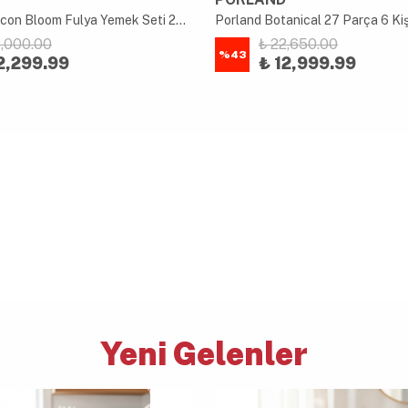
Porser Tuscon Bloom Fulya Yemek Seti 24 Parça
5,000.00
₺ 22,650.00
%
43
2,299.99
₺ 12,999.99
Yeni Gelenler