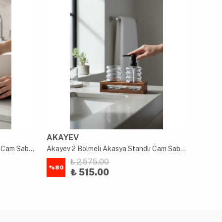
AKAYEV
AKAY
Akayev 2 Bölmeli Akasya Standlı Cam Sabunluk ve Diş Fırçalık Seti
Akayev 2 Bölmeli Akasya Standlı Cam Sabunluk ve Diş Fırçalık Seti
₺ 2,575.00
%
80
%
80
₺ 515.00