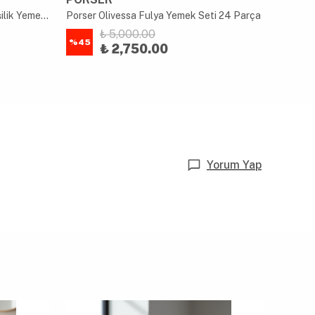
Porland Botanical 27 Parça 6 Kişilik Yemek Takımı
Porser Olivessa Fulya Yemek Seti 24 Parça
₺ 5,000.00
%
45
%
35
₺ 2,750.00
Yorum Yap