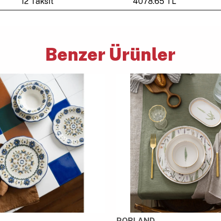
12 Taksit
4078.65 TL
Benzer Ürünler
PORLAND