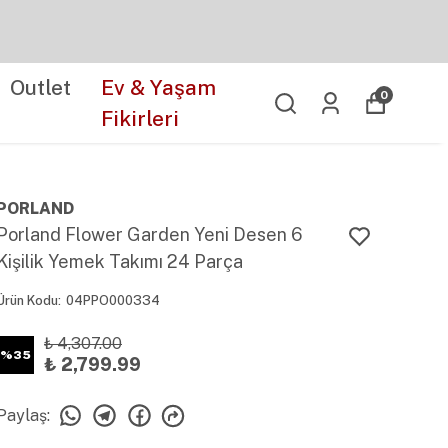
Outlet
Ev & Yaşam
0
Fikirleri
PORLAND
Porland Flower Garden Yeni Desen 6
Kişilik Yemek Takımı 24 Parça
Ürün Kodu
:
04PPO000334
₺ 4,307.00
%
35
₺ 2,799.99
Paylaş
: