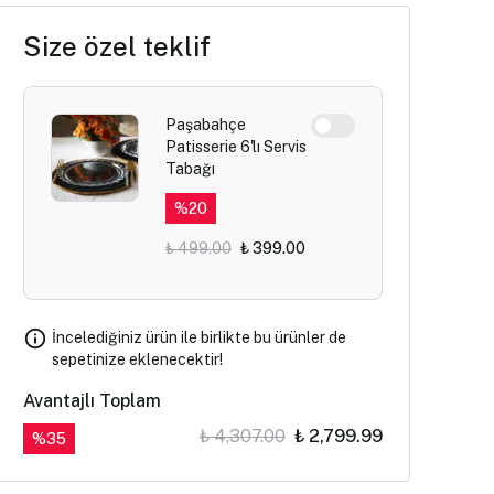
Size özel teklif
Paşabahçe
Patisserie 6'lı Servis
Tabağı
%
20
₺ 499.00
₺ 399.00
İncelediğiniz ürün ile birlikte bu ürünler de
sepetinize eklenecektir!
Avantajlı Toplam
₺ 4,307.00
₺ 2,799.99
%
35