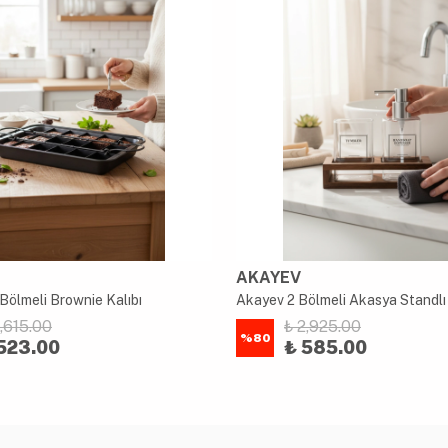
AKAYEV
Bölmeli Brownie Kalıbı
2,615.00
₺ 2,925.00
%
80
523.00
₺ 585.00