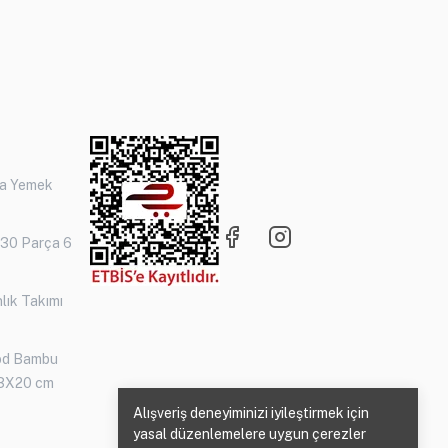
ça Yemek
 30 Parça 6
lık Takımı
od Bambu
3X20 cm
Alışveriş deneyiminizi iyileştirmek için
yasal düzenlemelere uygun çerezler