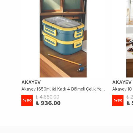
AKAYEV
AKAYEV
uk
Akayev 1650ml İki Katlı 4 Bölmeli Çelik Yemek Kabı Mavi
Akayev 18 
₺ 4,680.00
₺ 
%
80
%
80
₺ 936.00
₺ 