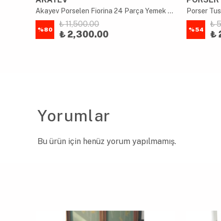
Akayev Porselen Vintage Maroon 24 Parça Yemek Takımı
Akayev Porselen Fiorina 24 Parça Yemek Takımı
₺ 11,500.00
₺ 
%
80
%
54
₺ 2,300.00
₺ 
Yorumlar
Bu ürün için henüz yorum yapılmamış.