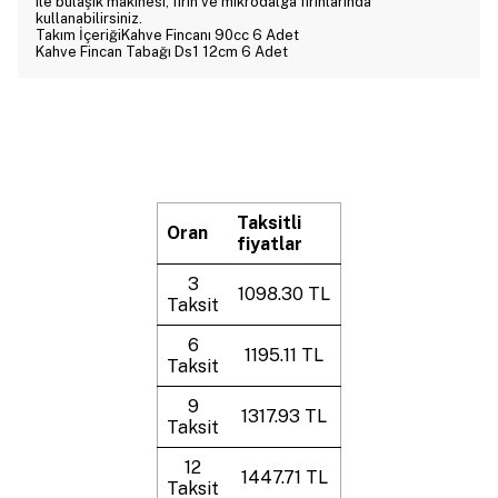
ile bulaşık makinesi, fırın ve mikrodalga fırınlarında
kullanabilirsiniz.
Takım İçeriğiKahve Fincanı 90cc 6 Adet
Kahve Fincan Tabağı Ds1 12cm 6 Adet
Taksitli
Oran
fiyatlar
3
1098.30 TL
Taksit
6
1195.11 TL
Taksit
9
1317.93 TL
Taksit
12
1447.71 TL
Taksit