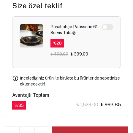
Size özel teklif
Paşabahçe Patisserie 6'lı
Servis Tabağı
%
20
₺ 499.00
₺ 399.00
İncelediğiniz ürün ile birlikte bu ürünler de sepetinize
eklenecektir!
Avantajlı Toplam
₺ 1,529.00
₺ 993.85
%
35