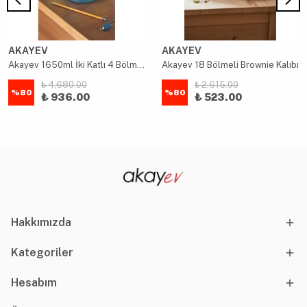
AKAYEV
AKAYEV
Akayev 1650ml İki Katlı 4 Bölmeli Çelik Yemek Kabı Mavi
Akayev 18 Bölmeli Brownie Kalıbı
₺ 4,680.00
₺ 2,615.00
%
80
%
80
₺ 936.00
₺ 523.00
Hakkımızda
Kategoriler
Hesabım