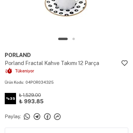
PORLAND
Porland Fractal Kahve Takımı 12 Parça
Tükeniyor
Ürün Kodu
:
04POR034325
₺ 1,529.00
%
35
₺ 993.85
Paylaş
: