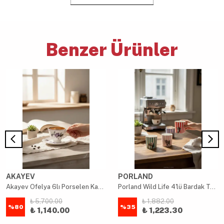
Benzer Ürünler
AKAYEV
PORLAND
Akayev Ofelya 6lı Porselen Kahve Fincan Seti Mor
Porland Wild Life 4'lü Bardak Takımı 230cc
₺ 5,700.00
₺ 1,882.00
%
80
%
35
₺ 1,140.00
₺ 1,223.30