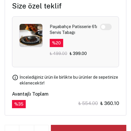
Size özel teklif
Paşabahçe Patisserie 6'lı
Servis Tabağı
%
20
₺ 499.00
₺ 399.00
İncelediğiniz ürün ile birlikte bu ürünler de sepetinize
eklenecektir!
Avantajlı Toplam
₺ 554.00
₺ 360.10
%
35