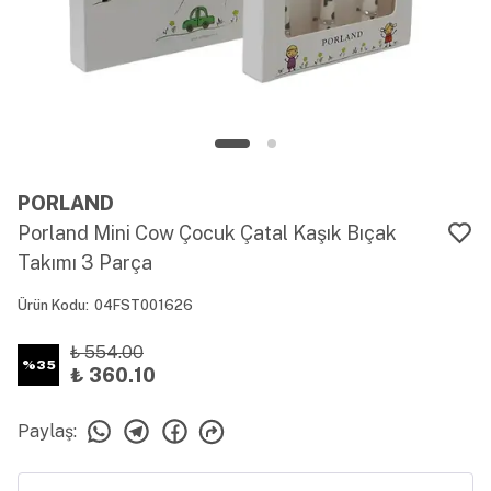
PORLAND
Porland Mini Cow Çocuk Çatal Kaşık Bıçak
Takımı 3 Parça
Ürün Kodu
:
04FST001626
₺ 554.00
%
35
₺ 360.10
Paylaş
: