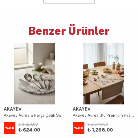
Benzer Ürünler
AKAYEV
AKAYEV
Akayev Aurea 5 Parça Çelik Sos Kepçe Servis Seti
Akayev Aurea 3lü Premium Pasta Salata Makarna Maşa Takımı
₺ 3,120.00
₺ 6,340.00
%
80
%
80
₺ 624.00
₺ 1,268.00