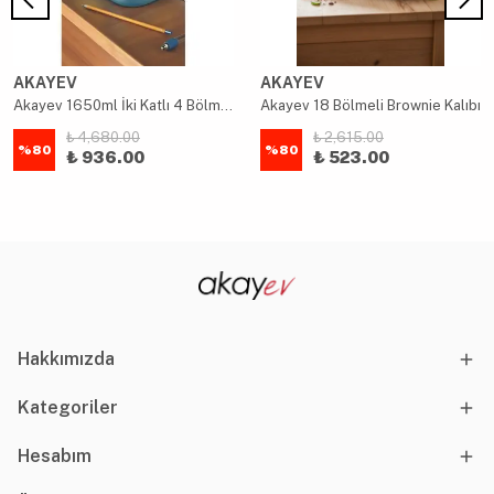
AKAYEV
AKAYEV
Akayev 1650ml İki Katlı 4 Bölmeli Çelik Yemek Kabı Mavi
Akayev 18 Bölmeli Brownie Kalıbı
₺ 4,680.00
₺ 2,615.00
%
80
%
80
₺ 936.00
₺ 523.00
Hakkımızda
Kategoriler
Hesabım