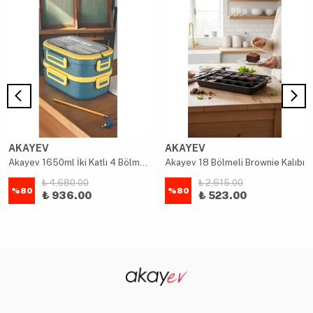
AKAYEV
AKAYEV
Akayev 1650ml İki Katlı 4 Bölmeli Çelik Yemek Kabı Mavi
Akayev 18 Bölmeli Brownie Kalıbı
₺ 4,680.00
₺ 2,615.00
%
80
%
80
₺ 936.00
₺ 523.00