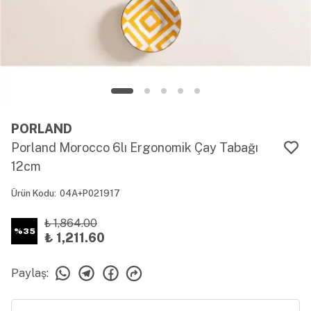
PORLAND
Porland Morocco 6lı Ergonomik Çay Tabağı
12cm
Ürün Kodu
:
04A+P021917
₺ 1,864.00
%
35
₺ 1,211.60
Paylaş
: