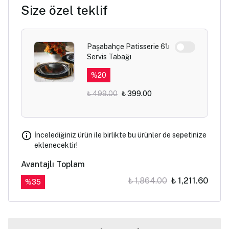
Size özel teklif
Paşabahçe Patisserie 6'lı
Servis Tabağı
%
20
₺ 499.00
₺ 399.00
İncelediğiniz ürün ile birlikte bu ürünler de sepetinize
eklenecektir!
Avantajlı Toplam
₺ 1,864.00
₺ 1,211.60
%
35