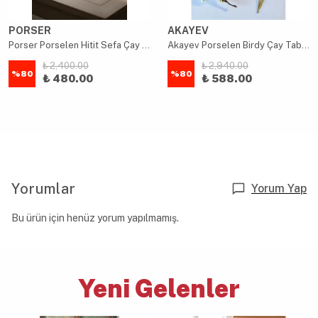
PORSER
AKAYEV
Porser Porselen Hitit Sefa Çay Tabağı Takımı 10cm 6 Parça
Akayev Porselen Birdy Çay Tabağı 6 Parça
₺ 2,400.00
₺ 2,940.00
%
80
%
80
₺ 480.00
₺ 588.00
Yorumlar
Yorum Yap
Bu ürün için henüz yorum yapılmamış.
Yeni Gelenler