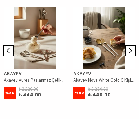
AKAYEV
AKAYEV
Akayev Aurea Paslanmaz Çelik Dondurma Kaşığı 12li
Akayev Nova White Gold 6 Kişilik 12 Parça Paslanmaz Çelik Çatal Kaşık Takımı
₺ 2,220.00
₺ 2,230.00
%
80
%
80
₺ 444.00
₺ 446.00