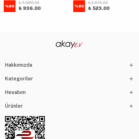
₺ 4,680.00
₺ 2,615.00
%
80
%
80
₺ 936.00
₺ 523.00
Hakkımızda
Kategoriler
Hesabım
Ürünler