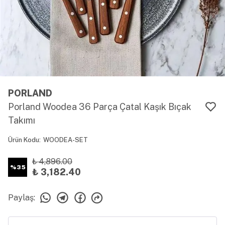
PORLAND
Porland Woodea 36 Parça Çatal Kaşık Bıçak
Takımı
Ürün Kodu
:
WOODEA-SET
₺ 4,896.00
%
35
₺ 3,182.40
Paylaş
: