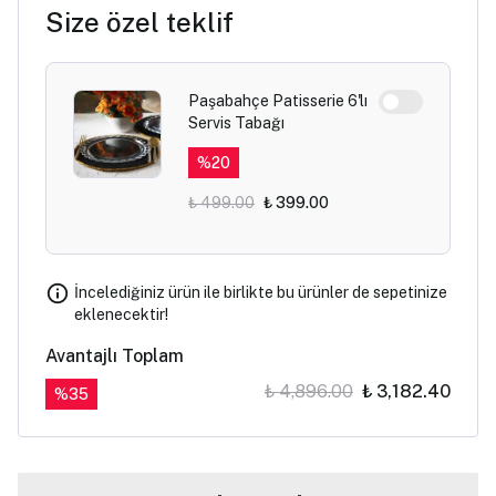
Size özel teklif
Paşabahçe Patisserie 6'lı
Servis Tabağı
%
20
₺ 499.00
₺ 399.00
İncelediğiniz ürün ile birlikte bu ürünler de sepetinize
eklenecektir!
Avantajlı Toplam
₺ 4,896.00
₺ 3,182.40
%
35