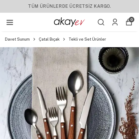
YENI SEZON ÜRÜNLER
0
Davet Sunum
Çatal Bıçak
Tekli ve Set Ürünler