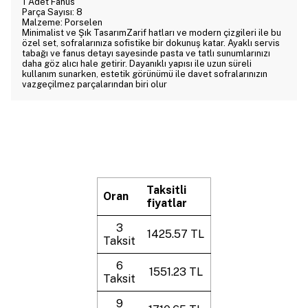
1 Adet Fanus
Parça Sayısı: 8
Malzeme: Porselen
Minimalist ve Şık TasarımZarif hatları ve modern çizgileri ile bu
özel set, sofralarınıza sofistike bir dokunuş katar. Ayaklı servis
tabağı ve fanus detayı sayesinde pasta ve tatlı sunumlarınızı
daha göz alıcı hale getirir. Dayanıklı yapısı ile uzun süreli
kullanım sunarken, estetik görünümü ile davet sofralarınızın
vazgeçilmez parçalarından biri olur
Taksitli
Oran
fiyatlar
3
1425.57 TL
Taksit
6
1551.23 TL
Taksit
9