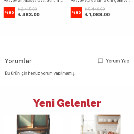
Akayev 2li Akasya Oval Sunum Tabağı Seti
Akayev Aurea 2li 10 Cm Çelik Ayaklı İkramlık,Çerezlik ve Sunumluk
₺ 2,415.00
₺ 5,440.00
%
80
%
80
₺ 483.00
₺ 1,088.00
Yorumlar
Yorum Yap
Bu ürün için henüz yorum yapılmamış.
Yeni Gelenler