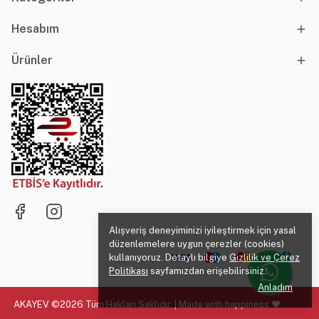
Hesabım
Ürünler
Alışveriş deneyiminizi iyileştirmek için yasal
düzenlemelere uygun çerezler (cookies)
kullanıyoruz. Detaylı bilgiye
Gizlilik ve Çerez
Politikası
sayfamızdan erişebilirsiniz.
Anladım
AKAYEV ©2026 Tüm Hakları Saklıdır. | Made with happiness ♥