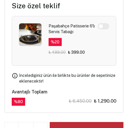
Size özel teklif
Paşabahçe Patisserie 6'lı
Servis Tabağı
%
20
₺ 499.00
₺ 399.00
İncelediğiniz ürün ile birlikte bu ürünler de sepetinize
eklenecektir!
Avantajlı Toplam
₺ 6,450.00
₺ 1,290.00
%
80