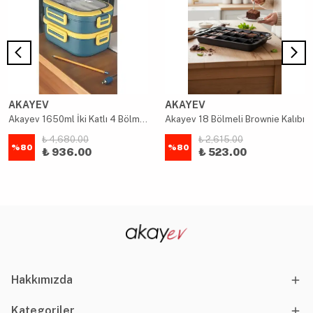
AKAYEV
AKAYEV
Akayev 1650ml İki Katlı 4 Bölmeli Çelik Yemek Kabı Mavi
Akayev 18 Bölmeli Brownie Kalıbı
₺ 4,680.00
₺ 2,615.00
%
80
%
80
₺ 936.00
₺ 523.00
Hakkımızda
Kategoriler