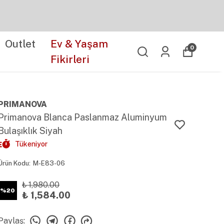
Outlet
Ev & Yaşam
0
Fikirleri
PRIMANOVA
Primanova Blanca Paslanmaz Aluminyum
Bulaşıklık Siyah
Tükeniyor
Ürün Kodu
:
M-E83-06
₺ 1,980.00
%
20
₺ 1,584.00
Paylaş
: