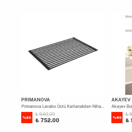
PRIMANOVA
AKAYEV
Primanova Lavabo Üstü Katlanabilen Mutfak Rafı Gri
Primanova Lavabo Üstü Katlanabilen Nihale Bulaşıklık Paslanmaz Aluminyum - Siyah
₺ 940.00
₺ 
%
20
%
80
₺ 752.00
₺ 