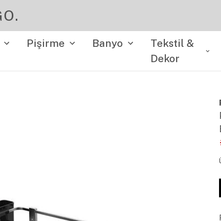
YENI SEZON ÜRÜNLER
Pişirme
Banyo
Tekstil &
Dekor