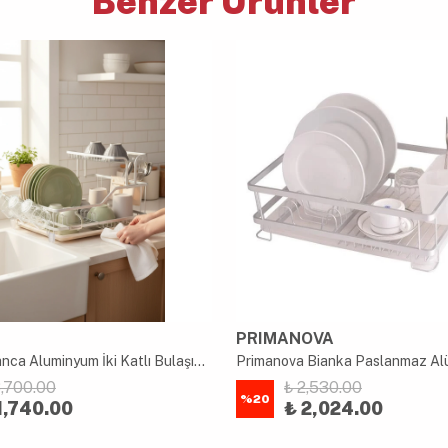
Benzer Ürünler
PRIMANOVA
Akayev Bianca Aluminyum İki Katlı Bulaşıklık 60x35x27 Cm
8,700.00
₺ 2,530.00
%
20
1,740.00
₺ 2,024.00