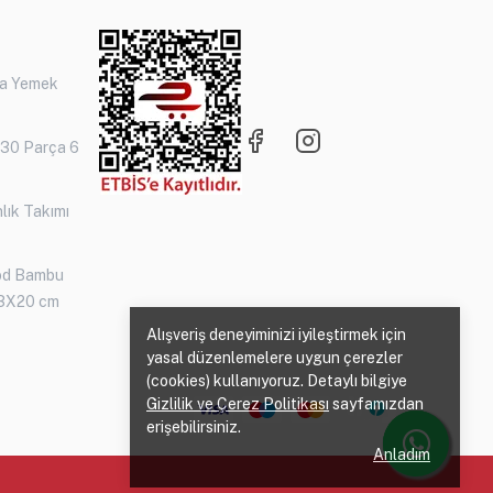
ça Yemek
 30 Parça 6
lık Takımı
od Bambu
3X20 cm
Alışveriş deneyiminizi iyileştirmek için
yasal düzenlemelere uygun çerezler
(cookies) kullanıyoruz. Detaylı bilgiye
Gizlilik ve Çerez Politikası
sayfamızdan
erişebilirsiniz.
Anladım