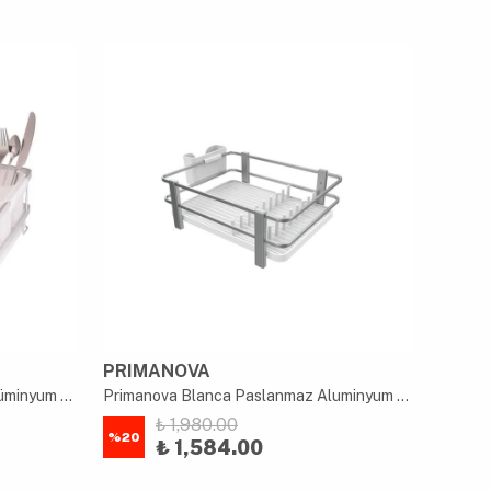
PRIMANOVA
AKAY
Primanova Bianka Paslanmaz Alüminyum Bulaşıklık 42*30*13 Cm
Primanova Blanca Paslanmaz Aluminyum Bulaşıklık Beyaz
₺ 1,980.00
%
20
%
80
₺ 1,584.00