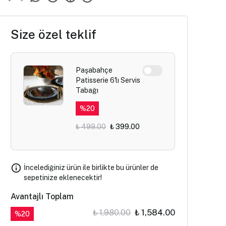
Size özel teklif
Paşabahçe
Patisserie 6'lı Servis
Tabağı
%
20
₺ 499.00
₺ 399.00
İncelediğiniz ürün ile birlikte bu ürünler de
sepetinize eklenecektir!
Avantajlı Toplam
₺ 1,980.00
₺ 1,584.00
%
20