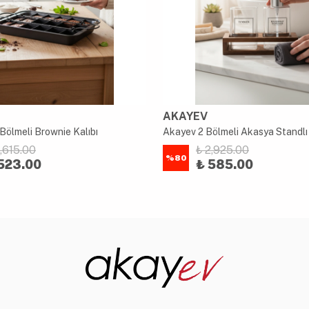
AKAYEV
Bölmeli Brownie Kalıbı
2,615.00
₺ 2,925.00
%
80
523.00
₺ 585.00