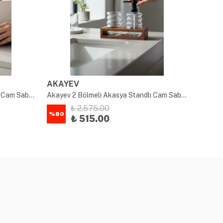
AKAYEV
AKAY
Akayev 2 Bölmeli Akasya Standlı Cam Sabunluk ve Diş Fırçalık Seti
Akayev 2 Bölmeli Akasya Standlı Cam Sabunluk ve Diş Fırçalık Seti
₺ 2,575.00
%
80
%
80
₺ 515.00