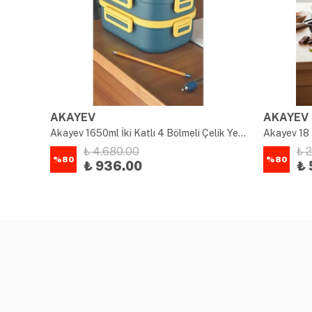
AKAYEV
AKAYEV
uk
Akayev 1650ml İki Katlı 4 Bölmeli Çelik Yemek Kabı Mavi
Akayev 18 
₺ 4,680.00
₺ 
%
80
%
80
₺ 936.00
₺ 