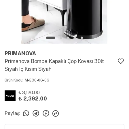
PRIMANOVA
Primanova Bombe Kapaklı Çöp Kovası 30lt
Siyah Iç Kısım Siyah
Ürün Kodu
:
M-E90-06-06
₺ 3,120.00
%
23
₺ 2,392.00
Paylaş
: