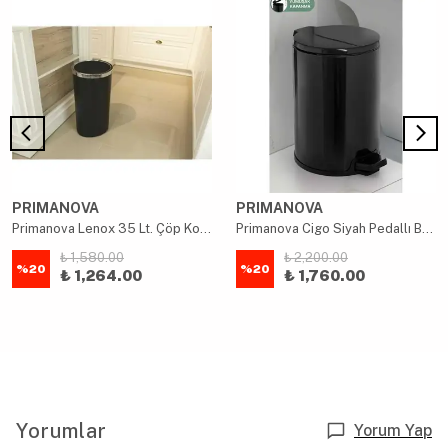
PRIMANOVA
PRIMANOVA
Primanova Lenox 35 Lt. Çöp Kovası Siyah
Primanova Cigo Siyah Pedallı Banyo Mutfak Ofis Çöp Kovası 12 Lt
₺ 1,580.00
₺ 2,200.00
%
20
%
20
₺ 1,264.00
₺ 1,760.00
Yorumlar
Yorum Yap