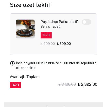
Size özel teklif
Paşabahçe Patisserie 6'lı
Servis Tabağı
%
20
₺ 499.00
₺ 399.00
İncelediğiniz ürün ile birlikte bu ürünler de sepetinize
eklenecektir!
Avantajlı Toplam
₺ 3,120.00
₺ 2,392.00
%
23