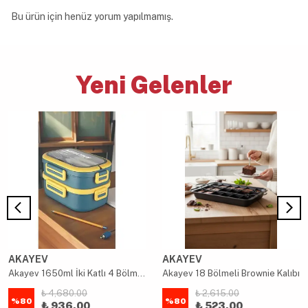
Bu ürün için henüz yorum yapılmamış.
Yeni Gelenler
AKAYEV
AKAYEV
Akayev 1650ml İki Katlı 4 Bölmeli Çelik Yemek Kabı Mavi
Akayev 18 Bölmeli Brownie Kalıbı
₺ 4,680.00
₺ 2,615.00
%
80
%
80
₺ 936.00
₺ 523.00