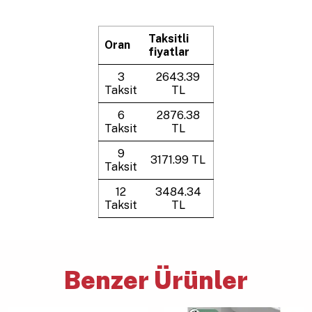
Taksitli
Oran
fiyatlar
3
2643.39
Taksit
TL
6
2876.38
Taksit
TL
9
3171.99 TL
Taksit
12
3484.34
Taksit
TL
Benzer Ürünler