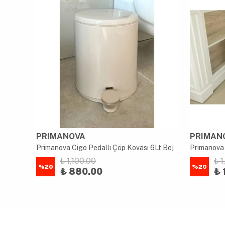
PRIMANOVA
PRIMAN
Primanova Cigo Metal Pedallı Çöp Kovası 6 LT - Gold İç Kısım Siyah
Primanova Cigo Pedallı Çöp Kovası 6Lt Bej
Primanova 
₺ 1,100.00
₺ 
%
20
%
20
₺ 880.00
₺ 