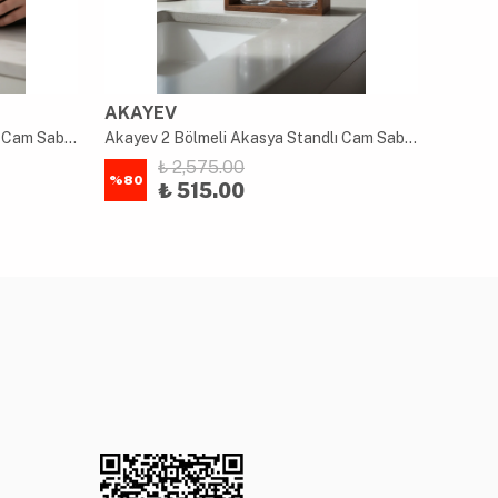
AKAYEV
AKAY
Akayev 2 Bölmeli Akasya Standlı Cam Sabunluk ve Diş Fırçalık Seti
Akayev 2 Bölmeli Akasya Standlı Cam Sabunluk ve Diş Fırçalık Seti
₺ 2,575.00
%
80
%
80
₺ 515.00