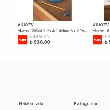
AKAYEV
AKAYEV
uk
Akayev 1650ml İki Katlı 4 Bölmeli Çelik Yemek Kabı Mavi
Akayev 18 
₺ 4,680.00
₺ 
%
80
%
80
₺ 936.00
₺ 
Hakkımızda
Kategoriler