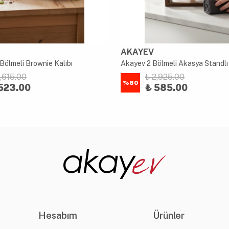
AKAYEV
Bölmeli Brownie Kalıbı
2,615.00
₺ 2,925.00
%
80
523.00
₺ 585.00
Hesabım
Ürünler