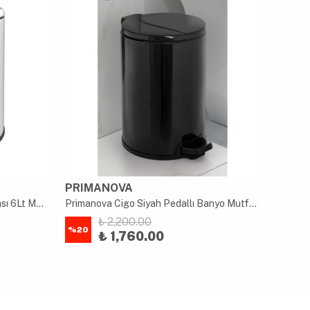
PRIMANOVA
PRIM
Primanova Cigo Pedallı Çöp Kovası 6Lt Mat Krom
Primanova Cigo Siyah Pedallı Banyo Mutfak Ofis Çöp Kovası 12 Lt
₺ 2,200.00
%
20
%
20
₺ 1,760.00