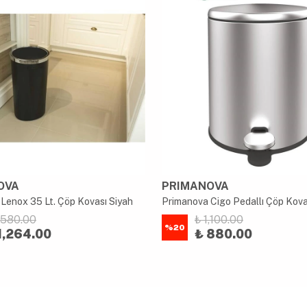
OVA
PRIMANOVA
Lenox 35 Lt. Çöp Kovası Siyah
1,580.00
₺ 1,100.00
%
20
1,264.00
₺ 880.00