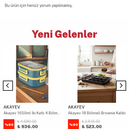
Bu ürün için henüz yorum yapılmamış.
Yeni Gelenler
AKAYEV
AKAYEV
Akayev 1650ml İki Katlı 4 Bölmeli Çelik Yemek Kabı Mavi
Akayev 18 Bölmeli Brownie Kalıbı
₺ 4,680.00
₺ 2,615.00
%
80
%
80
₺ 936.00
₺ 523.00