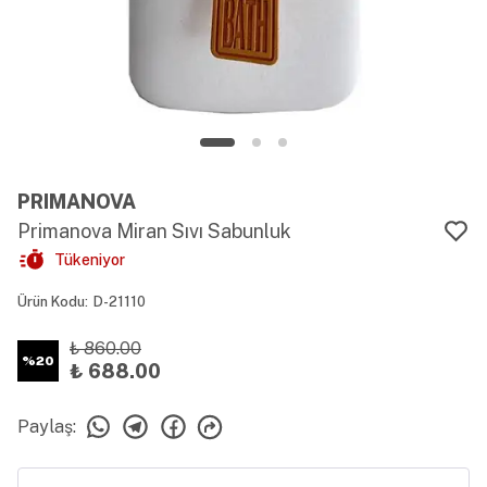
PRIMANOVA
Primanova Miran Sıvı Sabunluk
Tükeniyor
Ürün Kodu
:
D-21110
₺ 860.00
%
20
₺ 688.00
Paylaş
: