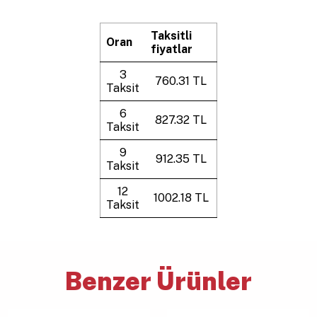
Taksitli
Oran
fiyatlar
3
760.31 TL
Taksit
6
827.32 TL
Taksit
9
912.35 TL
Taksit
12
1002.18 TL
Taksit
Benzer Ürünler