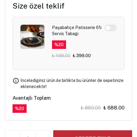
Size özel teklif
Paşabahçe Patisserie 6'lı
Servis Tabağı
%
20
₺ 499.00
₺ 399.00
İncelediğiniz ürün ile birlikte bu ürünler de sepetinize
eklenecektir!
Avantajlı Toplam
₺ 860.00
₺ 688.00
%
20