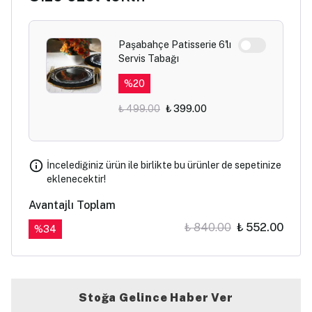
Paşabahçe Patisserie 6'lı
Servis Tabağı
%
20
₺ 499.00
₺ 399.00
İncelediğiniz ürün ile birlikte bu ürünler de sepetinize
eklenecektir!
Avantajlı Toplam
₺ 840.00
₺ 552.00
%
34
Stoğa Gelince Haber Ver