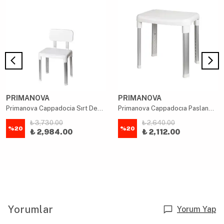
PRIMANOVA
PRIMANOVA
Primanova Cappadocia Sırt Destekli Yaşlı Engelli Destek Banyo Sandalyesi
Primanova Cappadocıa Paslanmaz Aluminyum Geniş Yüzeyli Banyo Taburesi 130 Kg Taşıma Kapasitesi
₺ 3,730.00
₺ 2,640.00
%
20
%
20
₺ 2,984.00
₺ 2,112.00
Yorumlar
Yorum Yap