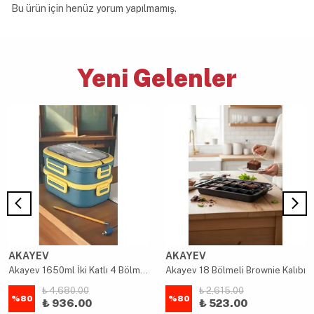
Bu ürün için henüz yorum yapılmamış.
Yeni Gelenler
AKAYEV
AKAYEV
Akayev 1650ml İki Katlı 4 Bölmeli Çelik Yemek Kabı Mavi
Akayev 18 Bölmeli Brownie Kalıbı
₺ 4,680.00
₺ 2,615.00
%
80
%
80
₺ 936.00
₺ 523.00