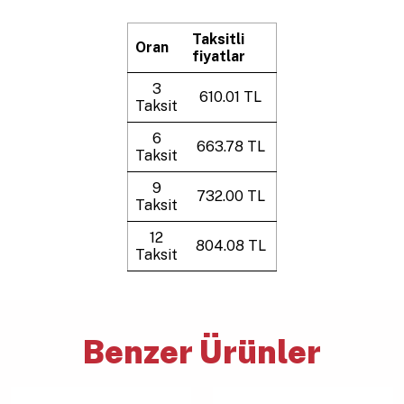
Taksitli
Oran
fiyatlar
3
610.01 TL
Taksit
6
663.78 TL
Taksit
9
732.00 TL
Taksit
12
804.08 TL
Taksit
Benzer Ürünler