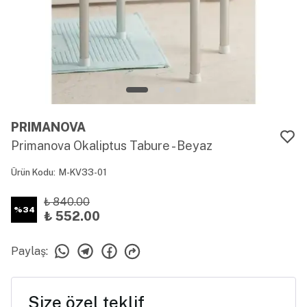
PRIMANOVA
Primanova Okaliptus Tabure - Beyaz
Ürün Kodu
:
M-KV33-01
₺ 840.00
%
34
₺ 552.00
Paylaş
:
Size özel teklif