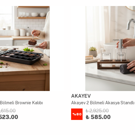
AKAYEV
Bölmeli Brownie Kalıbı
2,615.00
₺ 2,925.00
%
80
523.00
₺ 585.00