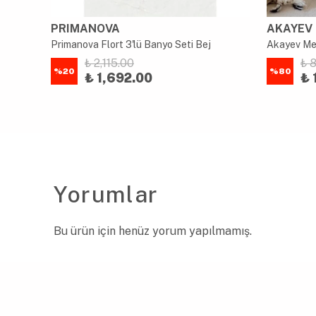
PRIMANOVA
AKAYEV
Akayev 2 Bölmeli Akasya Standlı Cam Sabunluk ve Diş Fırçalık Seti
Primanova Flort 3'lü Banyo Seti Bej
₺ 2,115.00
₺ 
%
20
%
80
₺ 1,692.00
₺ 
Yorumlar
Bu ürün için henüz yorum yapılmamış.