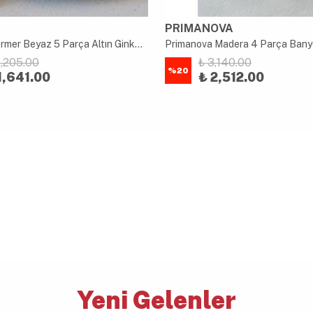
PRIMANOVA
Akayev Mermer Beyaz 5 Parça Altın Ginkgo Banyo Seti
8,205.00
₺ 3,140.00
%
20
1,641.00
₺ 2,512.00
Yeni Gelenler