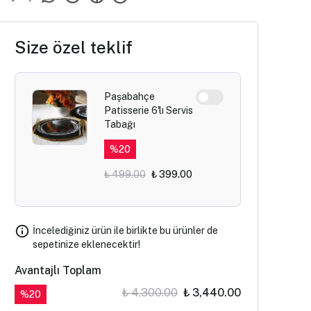
Size özel teklif
Paşabahçe
Patisserie 6'lı Servis
Tabağı
%
20
₺ 499.00
₺ 399.00
İncelediğiniz ürün ile birlikte bu ürünler de
sepetinize eklenecektir!
Avantajlı Toplam
₺ 4,300.00
₺ 3,440.00
%
20