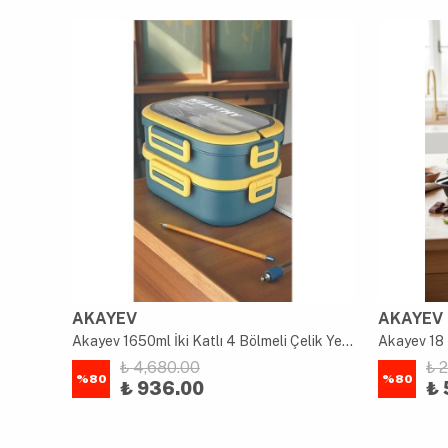
AKAYEV
AKAYEV
uk
Akayev 1650ml İki Katlı 4 Bölmeli Çelik Yemek Kabı Mavi
Akayev 18 
₺ 4,680.00
₺ 
%
80
%
80
₺ 936.00
₺ 