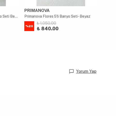
PRIMANOVA
AKAY
Primanova Madera 4 Parça Banyo Seti Beyaz
Primanova Flores 5'li Banyo Seti - Beyaz
₺ 1,050.00
%
20
%
80
₺ 840.00
Yorum Yap