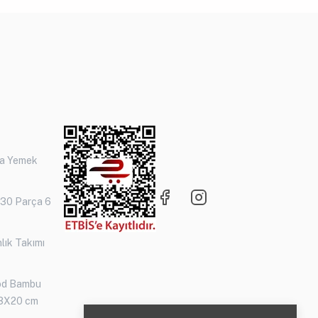
ça Yemek
 30 Parça 6
lık Takımı
od Bambu
3X20 cm