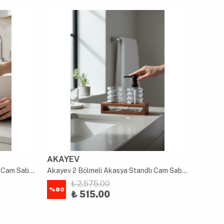
AKAYEV
AKAY
Akayev 2 Bölmeli Akasya Standlı Cam Sabunluk ve Diş Fırçalık Seti
Akayev 2 Bölmeli Akasya Standlı Cam Sabunluk ve Diş Fırçalık Seti
₺ 2,575.00
%
80
%
80
₺ 515.00