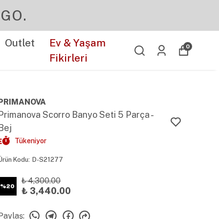
Outlet
Ev & Yaşam
0
Fikirleri
PRIMANOVA
Primanova Scorro Banyo Seti 5 Parça -
Bej
Tükeniyor
Ürün Kodu
:
D-S21277
₺ 4,300.00
%
20
₺ 3,440.00
Paylaş
: