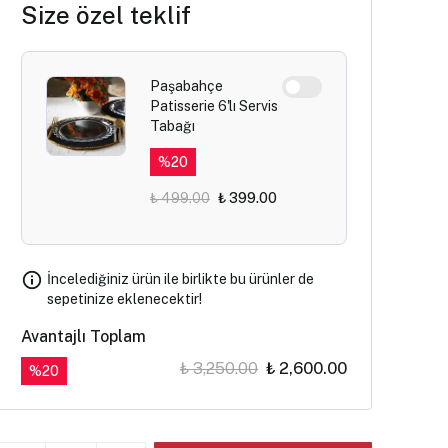
Size özel teklif
Paşabahçe
Patisserie 6'lı Servis
Tabağı
%
20
₺ 499.00
₺ 399.00
İncelediğiniz ürün ile birlikte bu ürünler de
sepetinize eklenecektir!
Avantajlı Toplam
₺ 3,250.00
₺ 2,600.00
%
20