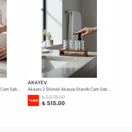
AKAYEV
AKAY
Akayev 2 Bölmeli Akasya Standlı Cam Sabunluk ve Diş Fırçalık Seti
Akayev 2 Bölmeli Akasya Standlı Cam Sabunluk ve Diş Fırçalık Seti
₺ 2,575.00
%
80
%
80
₺ 515.00