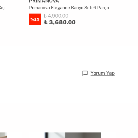
PRIMANOVA
AKAY
Bej
Primanova Elegance Banyo Seti 6 Parça
₺ 4,900.00
%
25
%
80
₺ 3,680.00
Yorum Yap