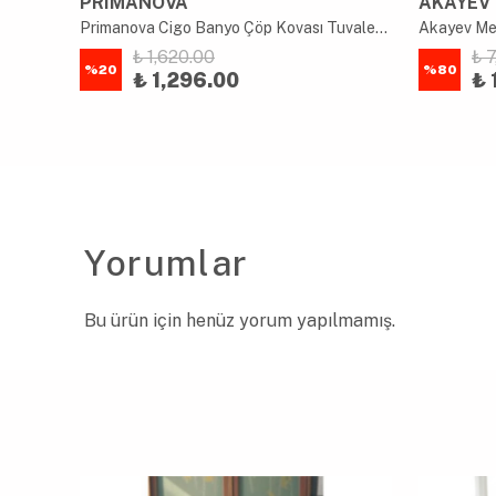
PRIMANOVA
AKAYEV
Akayev Mermer Beyaz 3 Parça Gold Ayak Banyo Seti Mutfak Sıvı Sabunluk Seti
Primanova Cigo Banyo Çöp Kovası Tuvalet Fırçası Set 2'li Siyah
₺ 1,620.00
₺ 
%
20
%
80
₺ 1,296.00
₺ 
Yorumlar
Bu ürün için henüz yorum yapılmamış.