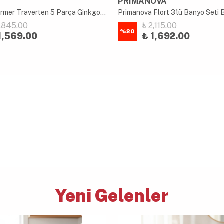
PRIMANOVA
Akayev Mermer Traverten 5 Parça Ginkgo Banyo Seti
Primanova Flort 3'lü Banyo Seti 
7,845.00
₺ 2,115.00
%
20
1,569.00
₺ 1,692.00
Yeni Gelenler