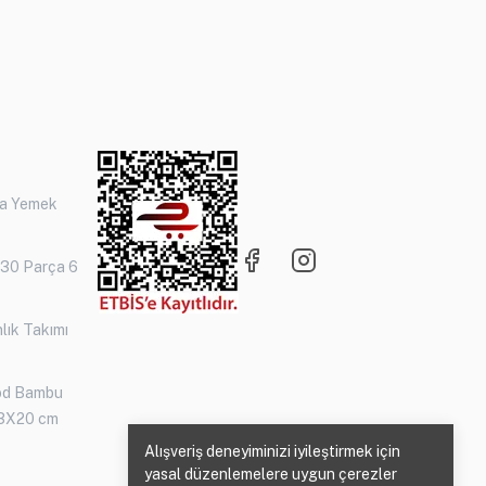
ça Yemek
 30 Parça 6
lık Takımı
od Bambu
3X20 cm
Alışveriş deneyiminizi iyileştirmek için
yasal düzenlemelere uygun çerezler