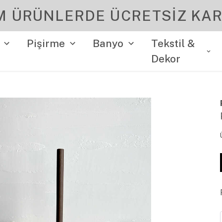
YENI SEZON ÜRÜNLER
Pişirme
Banyo
Tekstil &
Dekor