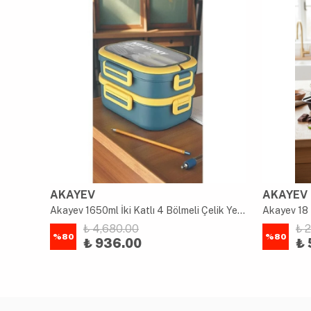
AKAYEV
AKAYEV
uk
Akayev 1650ml İki Katlı 4 Bölmeli Çelik Yemek Kabı Mavi
Akayev 18 
₺ 4,680.00
₺ 
%
80
%
80
₺ 936.00
₺ 