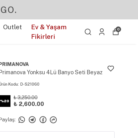
Outlet
Ev & Yaşam
0
Fikirleri
PRIMANOVA
Primanova Yonksu 4Lü Banyo Seti Beyaz
Ürün Kodu
:
D-S21060
₺ 3,250.00
%
20
₺ 2,600.00
Paylaş
: