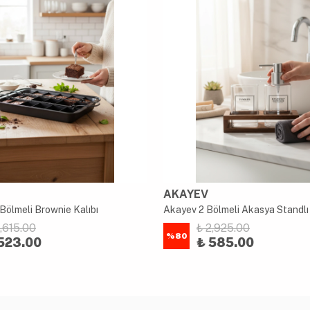
AKAYEV
Bölmeli Brownie Kalıbı
2,615.00
₺ 2,925.00
%
80
523.00
₺ 585.00