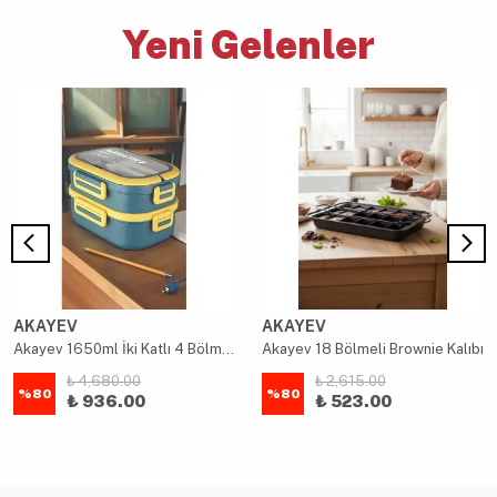
Yeni Gelenler
AKAYEV
AKAYEV
Akayev 1650ml İki Katlı 4 Bölmeli Çelik Yemek Kabı Mavi
Akayev 18 Bölmeli Brownie Kalıbı
₺ 4,680.00
₺ 2,615.00
%
80
%
80
₺ 936.00
₺ 523.00