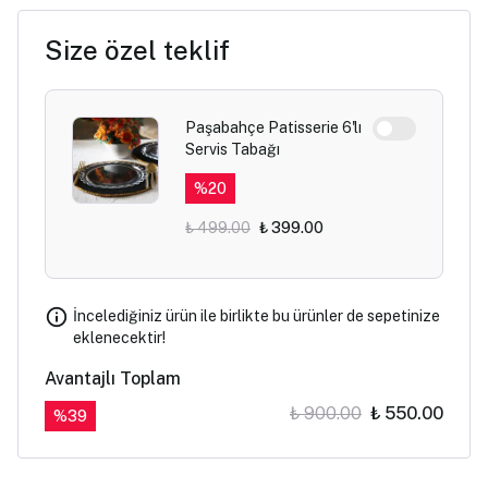
Size özel teklif
Paşabahçe Patisserie 6'lı
Servis Tabağı
%
20
₺ 499.00
₺ 399.00
İncelediğiniz ürün ile birlikte bu ürünler de sepetinize
eklenecektir!
Avantajlı Toplam
₺ 900.00
₺ 550.00
%
39