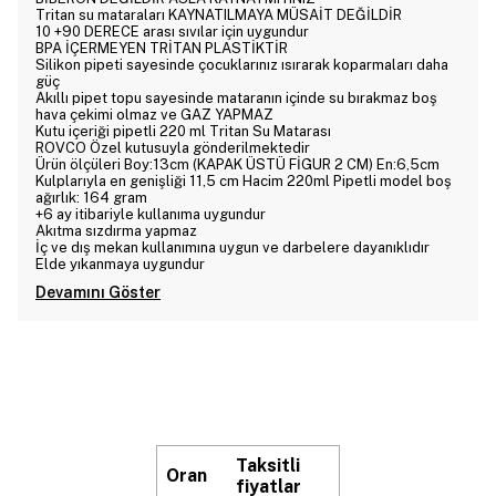
Tritan su mataraları KAYNATILMAYA MÜSAİT DEĞİLDİR
10 +90 DERECE arası sıvılar için uygundur
BPA İÇERMEYEN TRİTAN PLASTİKTİR
Silikon pipeti sayesinde çocuklarınız ısırarak koparmaları daha
güç
Akıllı pipet topu sayesinde mataranın içinde su bırakmaz boş
hava çekimi olmaz ve GAZ YAPMAZ
Kutu içeriği pipetli 220 ml Tritan Su Matarası
ROVCO Özel kutusuyla gönderilmektedir
Ürün ölçüleri Boy:13cm (KAPAK ÜSTÜ FİGUR 2 CM) En:6,5cm
Kulplarıyla en genişliği 11,5 cm Hacim 220ml Pipetli model boş
ağırlık: 164 gram
+6 ay itibariyle kullanıma uygundur
Akıtma sızdırma yapmaz
İç ve dış mekan kullanımına uygun ve darbelere dayanıklıdır
Elde yıkanmaya uygundur
Devamını Göster
Taksitli
Oran
fiyatlar