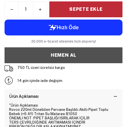
SEPETE EKLE
HEMEN AL
750 TL üzeri ücretsiz kargo
14 gün içinde iade değişim
Ürün Açıklaması
"Ürün Açıklaması
Rovco 220ml Dönebilen Pervane Başlıklı Akıllı Pipet Toplu
Bebek (+6 AY) Tritan Su Matarası B1050
ÖNEMLİ NOT :PİPET BAŞLIĞI ISIRILARAK İÇİLİR
TERS ÇEVRİLDİĞİNDE AKITMAMASI İÇİNDİR
BİBERON DEĞİLDİR ASLA KAYNATMIYINIZ