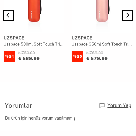
UZSPACE
UZSPACE
Uzspace 500ml Soft Touch Tritan Su Matarası Kırmızı
Uzspace 650ml Soft Touch Tritan Su Matarası Pudra Pembe
₺ 750.00
₺ 769.00
%
24
%
25
₺ 569.99
₺ 579.99
Yorumlar
Yorum Yap
Bu ürün için henüz yorum yapılmamış.