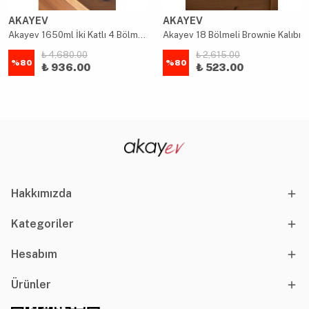
AKAYEV
AKAYEV
Akayev 1650ml İki Katlı 4 Bölmeli Çelik Yemek Kabı Mavi
Akayev 18 Bölmeli Brownie Kalıbı
₺ 4,680.00
₺ 2,615.00
%
80
%
80
₺ 936.00
₺ 523.00
Hakkımızda
Kategoriler
Hesabım
Ürünler