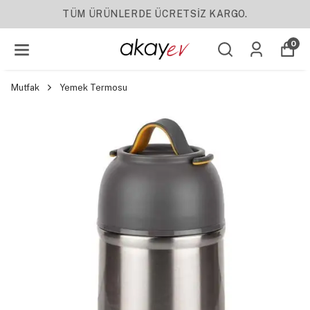
YENI SEZON ÜRÜNLER
0
Mutfak
Yemek Termosu