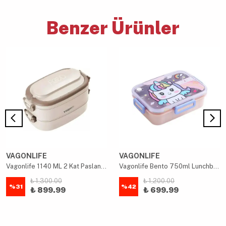
Benzer Ürünler
VAGONLIFE
VAGONLIFE
Vagonlife 1140 ML 2 Kat Paslanmaz Çelik Çorba Kaseli Bento Lunch Box Bej
Vagonlife Bento 750ml Lunchbox Sevimli Dostlar Tek Katlı 3 Bölmeli Paslanmaz Çelik - Pembe
₺ 1,300.00
₺ 1,200.00
%
31
%
42
₺ 899.99
₺ 699.99