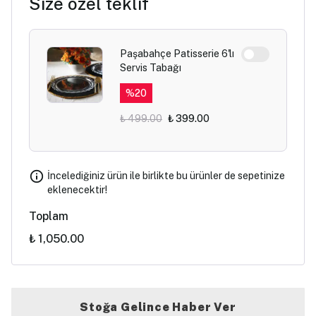
Size özel teklif
Paşabahçe Patisserie 6'lı
Servis Tabağı
%
20
₺ 499.00
₺ 399.00
İncelediğiniz ürün ile birlikte bu ürünler de sepetinize
eklenecektir!
Toplam
₺ 1,050.00
Stoğa Gelince Haber Ver