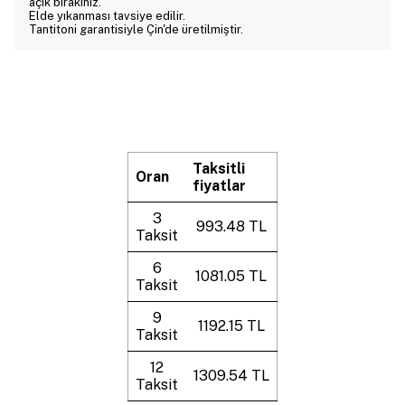
açık bırakınız.
Elde yıkanması tavsiye edilir.
Tantitoni garantisiyle Çin'de üretilmiştir.
Taksitli
Oran
fiyatlar
3
993.48 TL
Taksit
6
1081.05 TL
Taksit
9
1192.15 TL
Taksit
12
1309.54 TL
Taksit