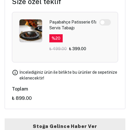
Size özel teklif
Paşabahçe Patisserie 6'lı
Servis Tabağı
%
20
₺ 499.00
₺ 399.00
İncelediğiniz ürün ile birlikte bu ürünler de sepetinize
eklenecektir!
Toplam
₺ 899.00
Stoğa Gelince Haber Ver