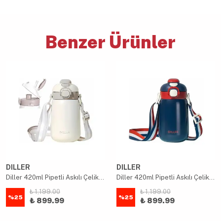
Benzer Ürünler
DILLER
DILLER
Diller 420ml Pipetli Askılı Çelik Beyaz Çocuk Termos Matara 6 Saat Sıcak/soğuk Tutma Süresi
Diller 420ml Pipetli Askılı Çelik Lacivert Çocuk Termos Matara 6 Saat Sıcak/soğuk Tutma Süresi
₺ 1,199.00
₺ 1,199.00
%
25
%
25
₺ 899.99
₺ 899.99