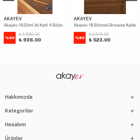
AKAYEV
AKAYEV
Akayev 1650ml İki Katlı 4 Bölmeli Çelik Yemek Kabı Mavi
Akayev 18 Bölmeli Brownie Kalıbı
₺ 4,680.00
₺ 2,615.00
%
80
%
80
₺ 936.00
₺ 523.00
Hakkımızda
Kategoriler
Hesabım
Ürünler