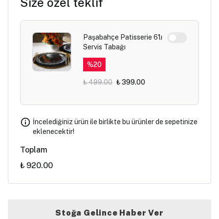
Size özel teklif
Paşabahçe Patisserie 6'lı
Servis Tabağı
%
20
₺ 499.00
₺ 399.00
İncelediğiniz ürün ile birlikte bu ürünler de sepetinize
eklenecektir!
Toplam
₺ 920.00
Stoğa Gelince Haber Ver