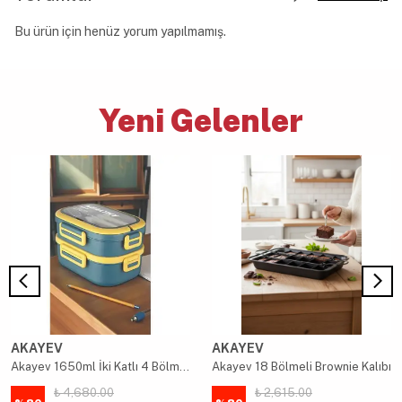
Bu ürün için henüz yorum yapılmamış.
Yeni Gelenler
AKAYEV
AKAYEV
Akayev 1650ml İki Katlı 4 Bölmeli Çelik Yemek Kabı Mavi
Akayev 18 Bölmeli Brownie Kalıbı
₺ 4,680.00
₺ 2,615.00