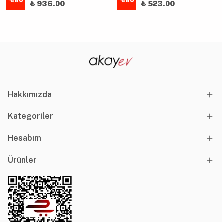
%
80
%
80
₺ 936.00
₺ 523.00
Hakkımızda
Kategoriler
Hesabım
Ürünler