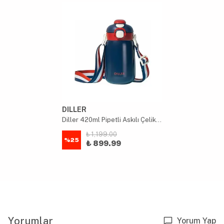
DILLER
Diller 420ml Pipetli Askılı Çelik Lacivert Çocuk Termos Matara 6 Saat Sıcak/soğuk Tutma Süresi
₺ 1,199.00
%
25
₺ 899.99
Yorumlar
Yorum Yap