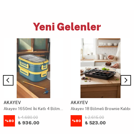
Yeni Gelenler
AKAYEV
AKAYEV
Akayev 1650ml İki Katlı 4 Bölmeli Çelik Yemek Kabı Mavi
Akayev 18 Bölmeli Brownie Kalıbı
₺ 4,680.00
₺ 2,615.00
%
80
%
80
₺ 936.00
₺ 523.00