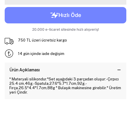
750 TL üzeri ücretsiz kargo
14 gün içinde iade değişim
Ürün Açıklaması
* Materyali silikondur.*Set aşağıdaki 3 parçadan oluşur:-Çırpıcı
25.4 cm,46g,-Spatula,27.6*5.7*1.7cm,92g,-
Fırça,26.5*4.4*1.7cm,88g * Bulaşık makinesine girebilir.* Üretim
yeri Çindir.