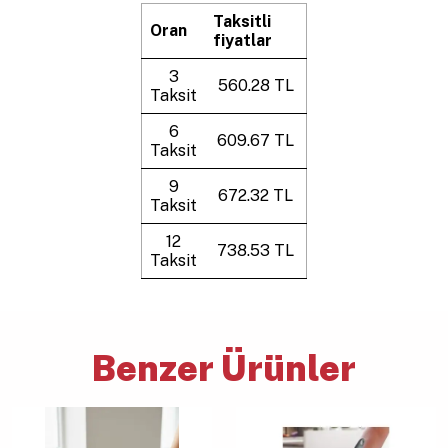
Taksitli
Oran
fiyatlar
3
560.28 TL
Taksit
6
609.67 TL
Taksit
9
672.32 TL
Taksit
12
738.53 TL
Taksit
Benzer Ürünler