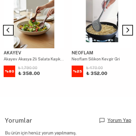
AKAYEV
NEOFLAM
Akayev Akasya 2li Salata Kaşık Seti
Neoflam Silikon Kevgir Gri
₺ 1,790.00
₺ 470.00
%
80
%
25
₺ 358.00
₺ 352.00
Yorumlar
Yorum Yap
Bu ürün için henüz yorum yapılmamış.