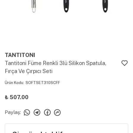
TANTITONI
Tantitoni Füme Renkli 3lü Silikon Spatula,
Fırça Ve Çırpıcı Seti
Ürün Kodu
:
SOFTSET310SCFF
₺ 507.00
Paylaş
: