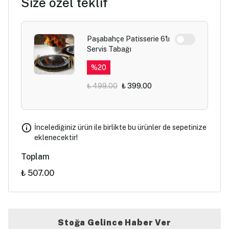
Size özel teklif
Paşabahçe Patisserie 6'lı
Servis Tabağı
%
20
₺ 499.00
₺ 399.00
İncelediğiniz ürün ile birlikte bu ürünler de sepetinize
eklenecektir!
Toplam
₺ 507.00
Stoğa Gelince Haber Ver