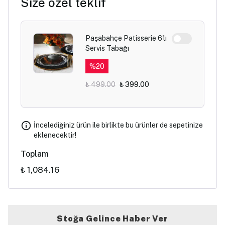
Size özel teklif
Paşabahçe Patisserie 6'lı
Servis Tabağı
%
20
₺ 499.00
₺ 399.00
İncelediğiniz ürün ile birlikte bu ürünler de sepetinize
eklenecektir!
Toplam
₺ 1,084.16
Stoğa Gelince Haber Ver