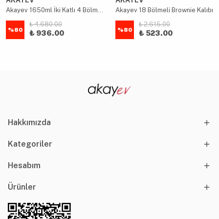
AKAYEV
AKAYEV
Akayev 1650ml İki Katlı 4 Bölmeli Çelik Yemek Kabı Mavi
Akayev 18 Bölmeli Brownie Kalıbı
₺ 4,680.00
₺ 2,615.00
%
80
%
80
₺ 936.00
₺ 523.00
Hakkımızda
Kategoriler
Hesabım
Ürünler