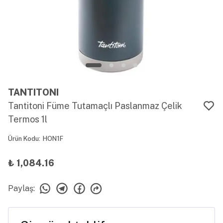
TANTITONI
Tantitoni Füme Tutamaçlı Paslanmaz Çelik
Termos 1l
Ürün Kodu
:
HON1F
₺ 1,084.16
Paylaş
: