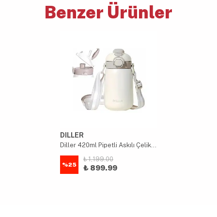
Benzer Ürünler
DILLER
Diller 420ml Pipetli Askılı Çelik Beyaz Çocuk Termos Matara 6 Saat Sıcak/soğuk Tutma Süresi
₺ 1,199.00
%
25
₺ 899.99