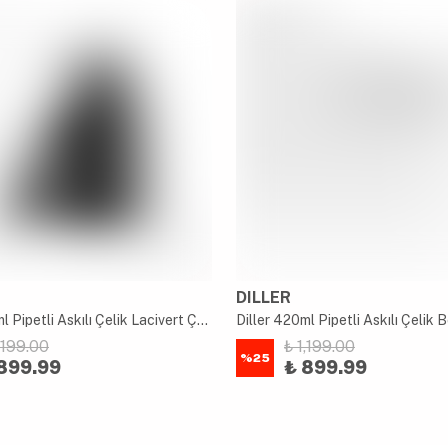
DILLER
Diller 420ml Pipetli Askılı Çelik Lacivert Çocuk Termos Matara 6 Saat Sıcak/soğuk Tutma Süresi
,199.00
₺ 1,199.00
%
25
899.99
₺ 899.99