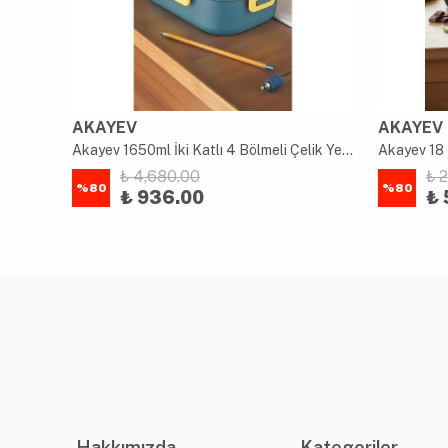
AKAYEV
AKAYEV
uk
Akayev 1650ml İki Katlı 4 Bölmeli Çelik Yemek Kabı Mavi
Akayev 18 
₺ 4,680.00
₺ 
%
80
%
80
₺ 936.00
₺ 
Hakkımızda
Kategoriler