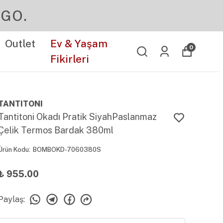
Outlet
Ev & Yaşam
0
Fikirleri
TANTITONI
Tantitoni Okadı Pratik SiyahPaslanmaz
Çelik Termos Bardak 380ml
Ürün Kodu
:
BOMBOKD-7060380S
₺ 955.00
Paylaş
: