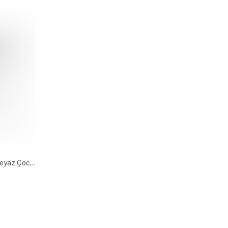
Diller 420ml Pipetli Askılı Çelik Beyaz Çocuk Termos Matara 6 Saat Sıcak/soğuk Tutma Süresi