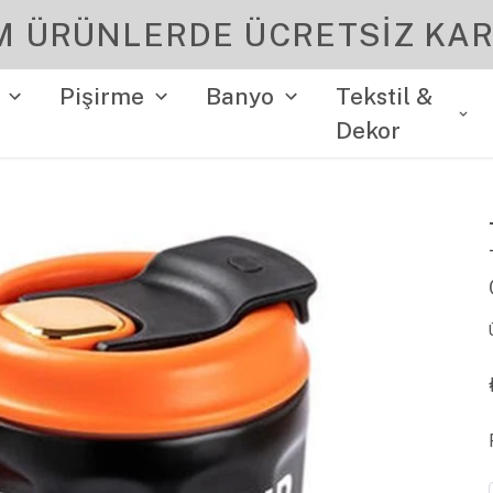
YENI SEZON ÜRÜNLER
Pişirme
Banyo
Tekstil &
Dekor