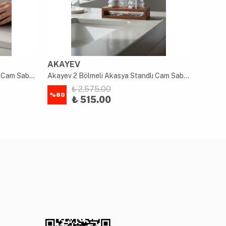
AKAYEV
AKAY
Akayev 2 Bölmeli Akasya Standlı Cam Sabunluk ve Diş Fırçalık Seti
Akayev 2 Bölmeli Akasya Standlı Cam Sabunluk ve Diş Fırçalık Seti
₺ 2,575.00
%
80
%
80
₺ 515.00