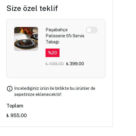
Size özel teklif
Paşabahçe
Patisserie 6'lı Servis
Tabağı
%
20
₺ 499.00
₺ 399.00
İncelediğiniz ürün ile birlikte bu ürünler de
sepetinize eklenecektir!
Toplam
₺ 955.00