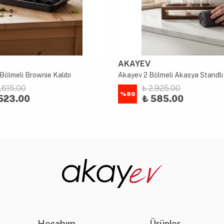
AKAYEV
Bölmeli Brownie Kalıbı
2,615.00
₺ 2,925.00
%
80
523.00
₺ 585.00
Hesabım
Ürünler