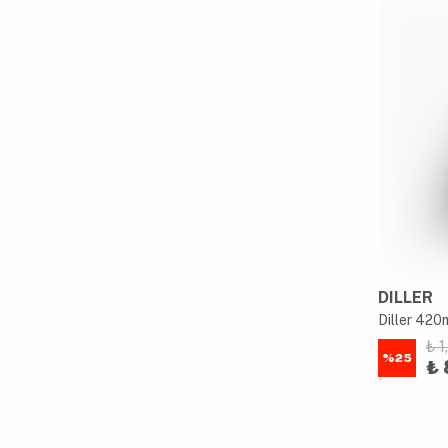
DILLER
₺ 1
%
25
₺ 